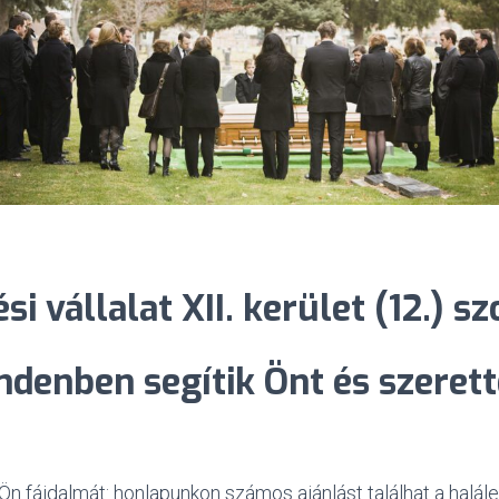
i vállalat XII. kerület (12.) sz
ndenben
segítik Önt és szerett
Ön fájdalmát: honlapunkon számos ajánlást találhat a haláles