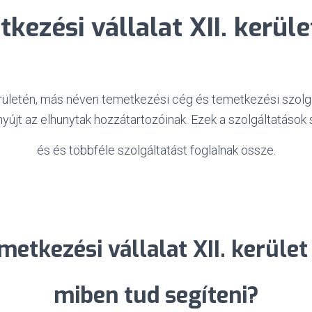
kezési vállalat XII. kerület
rületén, más néven temetkezési cég és temetkezési szolgál
nyújt az elhunytak hozzátartozóinak. Ezek a szolgáltatások
és és többféle szolgáltatást foglalnak össze.
metkezési vállalat XII. kerület 
miben tud segíteni?