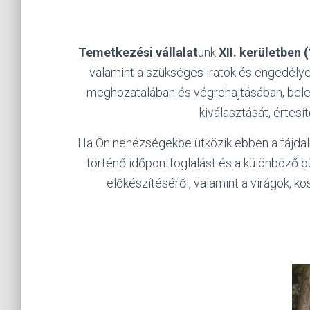
Temetkezési vállalat
unk
XII. kerületben (
valamint a szükséges iratok és engedély
meghozatalában és végrehajtásában, beleér
kiválasztását, értesí
Ha Ön nehézségekbe ütközik ebben a fájda
történő időpontfoglalást és a különböző b
előkészítéséről, valamint a virágok, 