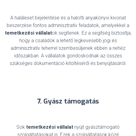
A haláleset bejelentése és a halotti anyakönyvi kivonat
beszerzése fontos adminisztratív feladatok, amelyekkel a
temetkezési vállalat
ok segítenek. Ez a segítség biztosítja,
hogy a családok a lehető legkevesebb jogi és
adminisztratív teherrel szembesüljenek ebben a nehéz
időszakban. A vállalatok gondoskodnak az összes
szükséges dokumentáció kitöltéséről és benyújtásáról.
7. Gyász támogatás
Sok
temetkezési vállalat
nyújt gyásztámogató
szolgáltatásokat is. Ezek a szolgáltatások közé