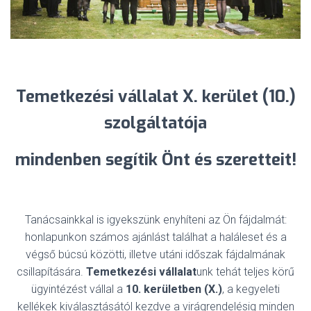
Temetkezési vállalat X. kerület (10.)
szolgáltatója
mindenben
segítik Önt és szeretteit!
Tanácsainkkal is igyekszünk enyhíteni az Ön fájdalmát:
honlapunkon számos ajánlást találhat a haláleset és a
végső búcsú közötti, illetve utáni időszak fájdalmának
csillapítására.
Temetkezési vállalat
unk tehát teljes körű
ügyintézést vállal a
10. kerületben (X.)
, a kegyeleti
kellékek kiválasztásától kezdve a virágrendelésig minden