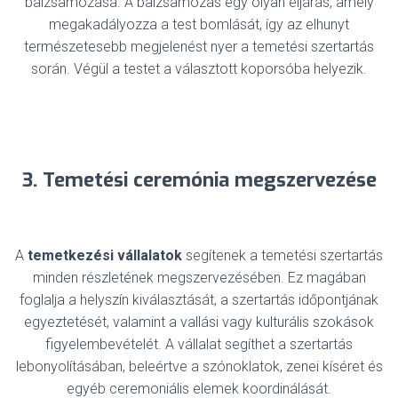
balzsamozása. A balzsamozás egy olyan eljárás, amely
megakadályozza a test bomlását, így az elhunyt
természetesebb megjelenést nyer a temetési szertartás
során. Végül a testet a választott koporsóba helyezik.
3. Temetési ceremónia megszervezése
A
temetkezési vállalatok
segítenek a temetési szertartás
minden részletének megszervezésében. Ez magában
foglalja a helyszín kiválasztását, a szertartás időpontjának
egyeztetését, valamint a vallási vagy kulturális szokások
figyelembevételét. A vállalat segíthet a szertartás
lebonyolításában, beleértve a szónoklatok, zenei kíséret és
egyéb ceremoniális elemek koordinálását.