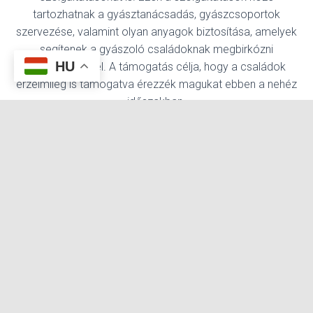
tartozhatnak a gyásztanácsadás, gyászcsoportok
szervezése, valamint olyan anyagok biztosítása, amelyek
segítenek a gyászoló családoknak megbirkózni
HU
veszteségükkel. A támogatás célja, hogy a családok
érzelmileg is támogatva érezzék magukat ebben a nehéz
időszakban.
8. Egyéb kiegészítő temetkezési cégek
szolgáltatásai:
A
temetkezési vállalatok
további kiegészítő
cégek
szolgáltatásokat is nyújthatnak, mint például virágok
rendelése a temetésre, temetési meghívók és