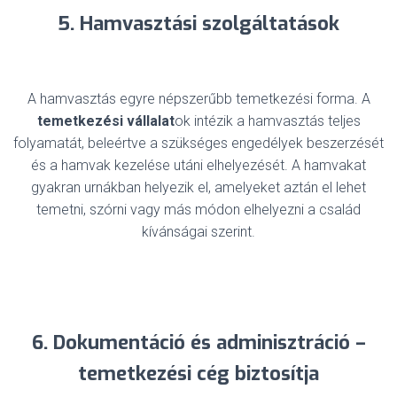
5. Hamvasztási szolgáltatások
A hamvasztás egyre népszerűbb temetkezési forma. A
temetkezési vállalat
ok intézik a hamvasztás teljes
folyamatát, beleértve a szükséges engedélyek beszerzését
és a hamvak kezelése utáni elhelyezését. A hamvakat
gyakran urnákban helyezik el, amelyeket aztán el lehet
temetni, szórni vagy más módon elhelyezni a család
kívánságai szerint.
6. Dokumentáció és adminisztráció –
temetkezési cég biztosítja