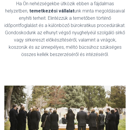
Ha Ön nehézségekbe ütközik ebben a fájdalmas
helyzetben,
temetkezési vállalat
unk minta megoldásaival
enyhíti terheit. Elintézzük a temetőben történő
időpontfoglalást és a különböző bürokratikus procedúrákat.
Gondoskodunk az elhunyt végső nyughelyéül szolgáló sírkő
vagy sírkereszt előkészítéséről, valamint a virágok,
koszorúk és az ünnepélyes, méltó búcsúhoz szükséges
összes kellék beszerzéséről és intézéséről.