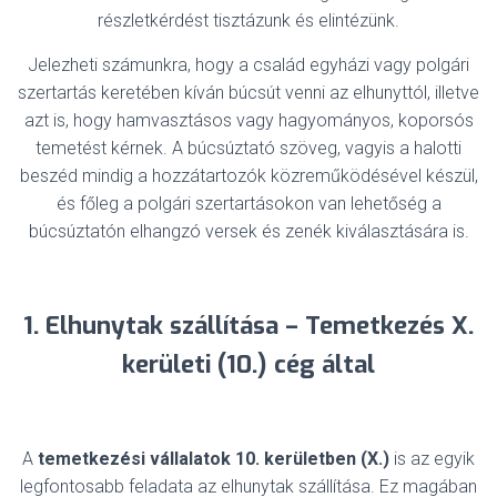
részletkérdést tisztázunk és elintézünk.
Jelezheti számunkra, hogy a család egyházi vagy polgári
szertartás keretében kíván búcsút venni az elhunyttól, illetve
azt is, hogy hamvasztásos vagy hagyományos, koporsós
temetést kérnek. A búcsúztató szöveg, vagyis a halotti
beszéd mindig a hozzátartozók közreműködésével készül,
és főleg a polgári szertartásokon van lehetőség a
búcsúztatón elhangzó versek és zenék kiválasztására is.
1. Elhunytak szállítása – Temetkezés X.
kerületi (10.) cég által
A
temetkezési vállalatok
10. kerületben (X.)
is az egyik
legfontosabb feladata az elhunytak szállítása. Ez magában