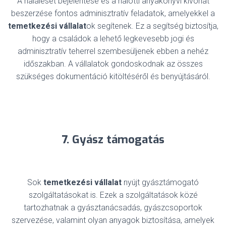
A haláleset bejelentése és a halotti anyakönyvi kivonat
beszerzése fontos adminisztratív feladatok, amelyekkel a
temetkezési vállalat
ok segítenek. Ez a segítség biztosítja,
hogy a családok a lehető legkevesebb jogi és
adminisztratív teherrel szembesüljenek ebben a nehéz
időszakban. A vállalatok gondoskodnak az összes
szükséges dokumentáció kitöltéséről és benyújtásáról.
7. Gyász támogatás
Sok
temetkezési vállalat
nyújt gyásztámogató
szolgáltatásokat is. Ezek a szolgáltatások közé
tartozhatnak a gyásztanácsadás, gyászcsoportok
szervezése, valamint olyan anyagok biztosítása, amelyek