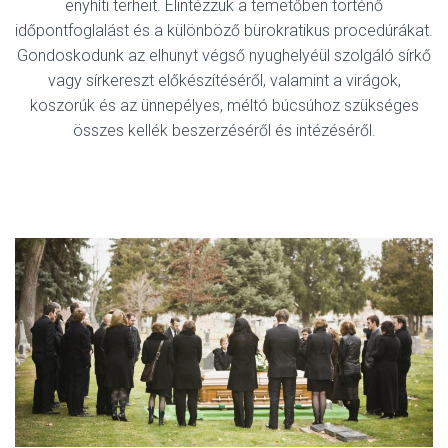
enyhíti terheit. Elintézzük a temetőben történő
időpontfoglalást és a különböző bürokratikus procedúrákat.
Gondoskodunk az elhunyt végső nyughelyéül szolgáló sírkő
vagy sírkereszt előkészítéséről, valamint a virágok,
koszorúk és az ünnepélyes, méltó búcsúhoz szükséges
összes kellék beszerzéséről és intézéséről.