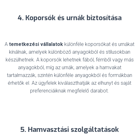
4. Koporsók és urnák biztosítása
A
temetkezési vállalatok
különféle koporsókat és urnákat
kínálnak, amelyek különböző anyagokból és stílusokban
készülhetnek. A koporsók lehetnek fából, fémből vagy más
anyagokból, míg az urnák, amelyek a hamvakat
tartalmazzák, szintén különféle anyagokból és formákban
érhetők el. Az ügyfelek kiválaszthatják az elhunyt és saját
preferenciáiknak megfelelő darabot.
5. Hamvasztási szolgáltatások