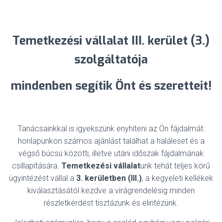
Temetkezési vállalat III. kerület (3.)
szolgáltatója
mindenben
segítik Önt és szeretteit!
Tanácsainkkal is igyekszünk enyhíteni az Ön fájdalmát:
honlapunkon számos ajánlást találhat a haláleset és a
végső búcsú közötti, illetve utáni időszak fájdalmának
csillapítására.
Temetkezési vállalat
unk tehát teljes körű
ügyintézést vállal a
3. kerületben (III.)
, a kegyeleti kellékek
kiválasztásától kezdve a virágrendelésig minden
részletkérdést tisztázunk és elintézünk.