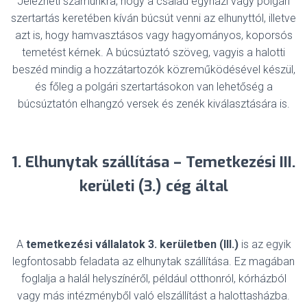
Jelezheti számunkra, hogy a család egyházi vagy polgári
szertartás keretében kíván búcsút venni az elhunyttól, illetve
azt is, hogy hamvasztásos vagy hagyományos, koporsós
temetést kérnek. A búcsúztató szöveg, vagyis a halotti
beszéd mindig a hozzátartozók közreműködésével készül,
és főleg a polgári szertartásokon van lehetőség a
búcsúztatón elhangzó versek és zenék kiválasztására is.
1. Elhunytak szállítása – Temetkezési III.
kerületi (3.) cég által
A
temetkezési vállalatok
3. kerületben (III.)
is az egyik
legfontosabb feladata az elhunytak szállítása. Ez magában
foglalja a halál helyszínéről, például otthonról, kórházból
vagy más intézményből való elszállítást a halottasházba.