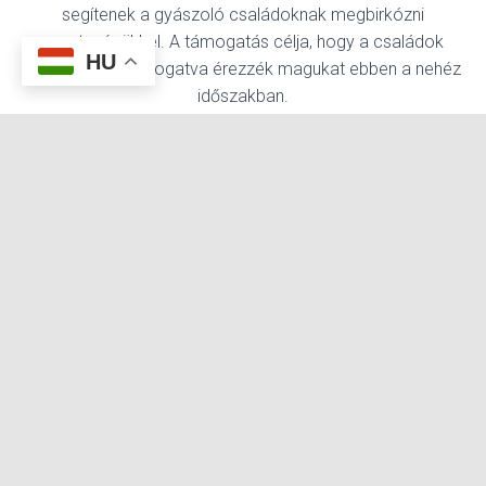
segítenek a gyászoló családoknak megbirkózni
veszteségükkel. A támogatás célja, hogy a családok
HU
érzelmileg is támogatva érezzék magukat ebben a nehéz
időszakban.
8. Egyéb kiegészítő temetkezési cégek
szolgáltatásai:
A
temetkezési vállalatok
további kiegészítő
cégek
szolgáltatásokat is nyújthatnak, mint például virágok
rendelése a temetésre, temetési meghívók és
köszönőlevelek elkészítése, illetve a sírhely karbantartása.
Ezek a szolgáltatások hozzájárulnak ahhoz, hogy a