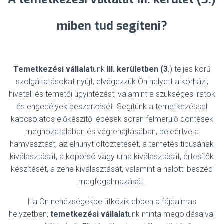
miben tud segíteni?
Temetkezési vállalat
unk
III. kerületben (3.
) teljes körű
szolgáltatásokat nyújt, elvégezzük Ön helyett a kórházi,
hivatali és temetői ügyintézést, valamint a szükséges iratok
és engedélyek beszerzését. Segítünk a temetkezéssel
kapcsolatos előkészítő lépések során felmerülő döntések
meghozatalában és végrehajtásában, beleértve a
hamvasztást, az elhunyt öltöztetését, a temetés típusának
kiválasztását, a koporsó vagy urna kiválasztását, értesítők
készítését, a zene kiválasztását, valamint a halotti beszéd
megfogalmazását.
Ha Ön nehézségekbe ütközik ebben a fájdalmas
helyzetben,
temetkezési vállalat
unk minta megoldásaival