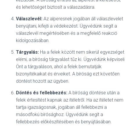
és lehetőséget biztosít a válaszadásra.
Válaszlevél:
Az alperesnek jogában áll válaszlevelet
benyújtani, kifejti a védekezést. Ügyvédünk segít a
válaszlevél megértésében és a megfelelő reakció
kidolgozásában.
Tárgyalás:
Ha a felek között nem sikerül egyezséget
elérni, a bíróság tárgyalást tűz ki. Ügyvédünk képviseli
Önt a tárgyaláson, ahol a felek bemutatják
bizonyítékaikat és érveiket. A bíróság ezt követően
döntést hozott az ügyben.
Döntés és fellebbezés:
A bíróság döntése után a
felek értesítést kapnak az ítéletről. Ha az ítéletet nem
tartja igazságosnak, jogában áll fellebbezni a
másodfokú bírósághoz. Ügyvédünk segít a
fellebbezés előkészítésében és benyújtásában.