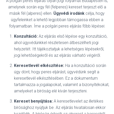
A polgári peres eljárás olyan jogi folyamat Budapesten is,
amelynek során egy fél (felperes) kereset terjeszt elő a
másik fél (alperes) ellen.
Ügyvédi irodánk
célja, hogy
ügyfeleinket a lehető legjobban támogassa ebben a
folyamatban. Íme a polgári peres eljárás főbb lépései:
Konzultáció:
Az eljárás első lépése egy konzultáció,
ahol ügyvédünkkel részletesen átbeszélheti jogi
helyzetét. Itt tájékoztatjuk a lehetséges lépésekről,
jogi lehetőségekről és az eljárás várható végéről.
Keresetlevél elkészítése:
Ha a konzultáció során
úgy dönt, hogy peres eljárást, ügyvédünk segít a
keresetlevél elkészítésében. Ez a dokumentum
tartalmazza a jogalapokat, valamint a bizonyítékokat,
amelyeket a bíróság elé kíván terjeszteni.
Kereset benyújtása:
A keresetlevelet az illetékes
bírósághoz nyújtjuk be. Az eljárás hivatalosan ekkor
kezdődik. A bíróság értesíti az alperest a keresetről,