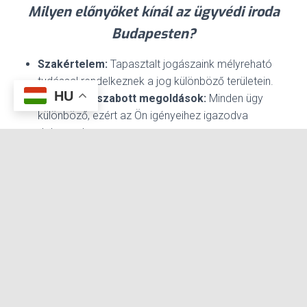
Milyen előnyöket kínál az ügyvédi iroda
Budapesten?
Szakértelem:
Tapasztalt jogászaink mélyreható
tudással rendelkeznek a jog különböző területein.
HU
Személyre szabott megoldások:
Minden ügy
különböző, ezért az Ön igényeihez igazodva
dolgozunk.
Rugalmasság:
Ügyvédjeink elérhetők, hogy gyorsan
reagáljanak a felmerülő jogi problémákra.
Hogyan működik a jogi képviselet?
A budapesti jogi képviselet során ügyvédje képviseli Önt a
bíróság előtt, védi jogait, és segít a legjobb eredmények
elérésében. Ügyvédünk átvizsgálja az ügyet, stratégiát