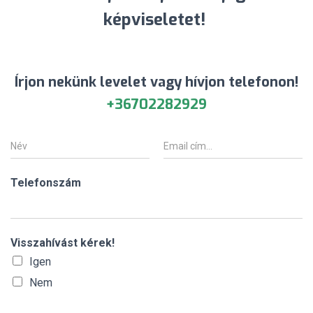
képviseletet!
Írjon nekünk levelet vagy hívjon telefonon!
+36702282929
N
E
é
m
v
a
*
i
Telefonszám
l
*
Visszahívást kérek!
Igen
Nem