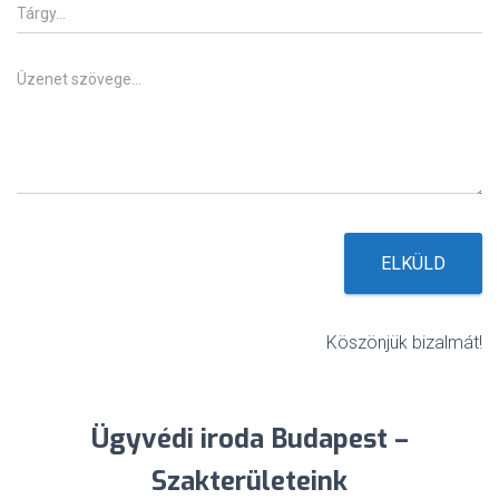
T
á
r
g
Ü
y
z
e
n
e
t
*
ELKÜLD
Köszönjük bizalmát!
Ügyvédi iroda Budapest –
Szakterületeink