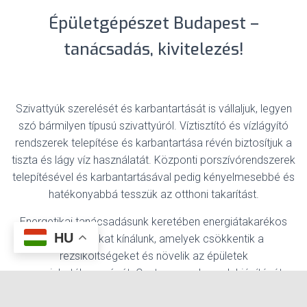
Épületgépészet Budapest –
tanácsadás, kivitelezés!
Szivattyúk szerelését és karbantartását is vállaljuk, legyen
szó bármilyen típusú szivattyúról. Víztisztító és vízlágyító
rendszerek telepítése és karbantartása révén biztosítjuk a
tiszta és lágy víz használatát. Központi porszívórendszerek
telepítésével és karbantartásával pedig kényelmesebbé és
hatékonyabbá tesszük az otthoni takarítást.
Energetikai tanácsadásunk keretében energiátakarékos
HU
megoldásokat kínálunk, amelyek csökkentik a
rezsiköltségeket és növelik az épületek
energiahatékonyságát. Csatornarendszerek kiépítését,
javítását és duguláselhárítást is végzünk, hogy a