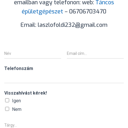
emailban vagy telefonon: web:
Táncos
épületgépészet
– 06706703470
Email: laszlofoldi232@gmail.com
N
E
é
m
v
a
*
i
Telefonszám
l
*
Visszahívást kérek!
Igen
Nem
T
á