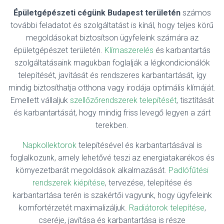
Épületgépészeti cégünk Budapest területén
számos
további feladatot és szolgáltatást is kínál, hogy teljes körű
megoldásokat biztosítson ügyfeleink számára az
épületgépészet területén.
Klímaszerelés
és karbantartás
szolgáltatásaink magukban foglalják a légkondicionálók
telepítését, javítását és rendszeres karbantartását, így
mindig biztosíthatja otthona vagy irodája optimális klímáját.
Emellett vállaljuk
szellőzőrendszerek telepítését
, tisztítását
és karbantartását, hogy mindig friss levegő legyen a zárt
terekben.
Napkollektorok
telepítésével és karbantartásával is
foglalkozunk, amely lehetővé teszi az energiatakarékos és
környezetbarát megoldások alkalmazását.
Padlófűtési
rendszerek kiépítése
, tervezése, telepítése és
karbantartása terén is szakértői vagyunk, hogy ügyfeleink
komfortérzetét maximalizáljuk.
Radiátorok telepítése
,
cseréje, javítása és karbantartása is része