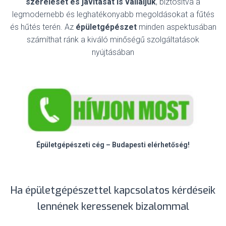
szerelését és javítását is vállaljuk
, biztosítva a
legmodernebb és leghatékonyabb megoldásokat a fűtés
és hűtés terén. Az
épületgépészet
minden aspektusában
számíthat ránk a kiváló minőségű szolgáltatások
nyújtásában
Épületgépészeti cég – Budapesti elérhetőség!
Ha épületgépészettel kapcsolatos kérdéseik
lennének keressenek bizalommal