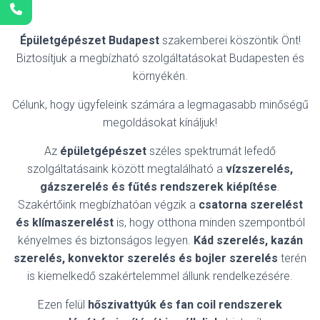
Épületgépészet Budapest
szakemberei köszöntik Önt!
Biztosítjuk a megbízható szolgáltatásokat Budapesten és
környékén.
Célunk, hogy ügyfeleink számára a legmagasabb minőségű
megoldásokat kínáljuk!
Az
épületgépészet
széles spektrumát lefedő
szolgáltatásaink között megtalálható a
vízszerelés,
gázszerelés és fűtés rendszerek kiépítése
.
Szakértőink megbízhatóan végzik a
csatorna szerelést
és klímaszerelést
is, hogy otthona minden szempontból
kényelmes és biztonságos legyen.
Kád szerelés, kazán
szerelés, konvektor szerelés és bojler szerelés
terén
is kiemelkedő szakértelemmel állunk rendelkezésére.
Ezen felül
hőszivattyúk és fan coil rendszerek