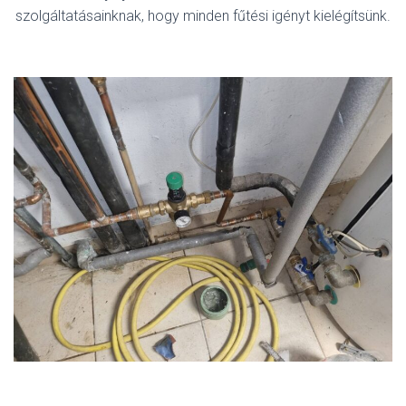
szolgáltatásainknak, hogy minden fűtési igényt kielégítsünk.