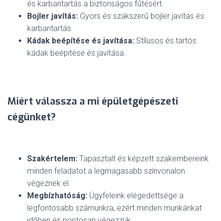
és karbantartás a biztonságos fűtésért.
Bojler javítás:
Gyors és szakszerű bojler javítás és
karbantartás.
Kádak beépítése és javítása:
Stílusos és tartós
kádak beépítése és javítása.
Miért válassza a mi épületgépészeti
cégünket?
Szakértelem:
Tapasztalt és képzett szakembereink
minden feladatot a legmagasabb színvonalon
végeznek el.
Megbízhatóság:
Ügyfeleink elégedettsége a
legfontosabb számunkra, ezért minden munkánkat
időben és pontosan végezzük.