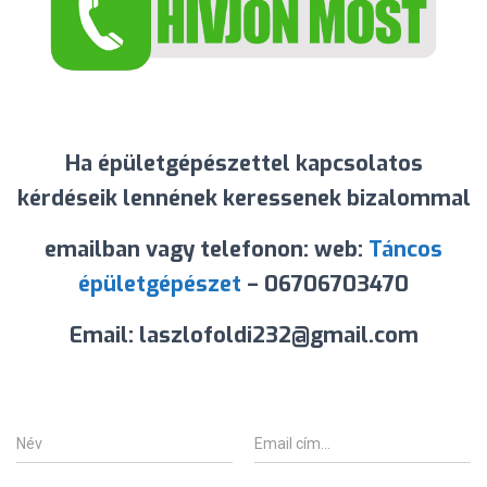
Ha épületgépészettel kapcsolatos
kérdéseik lennének keressenek bizalommal
emailban vagy telefonon: web:
Táncos
épületgépészet
– 06706703470
Email: laszlofoldi232@gmail.com
N
E
é
m
v
a