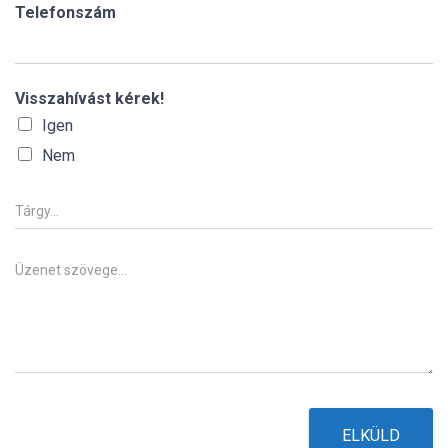
*
i
Telefonszám
l
*
Visszahívást kérek!
Igen
Nem
T
á
r
g
Ü
y
z
e
n
e
t
*
ELKÜLD