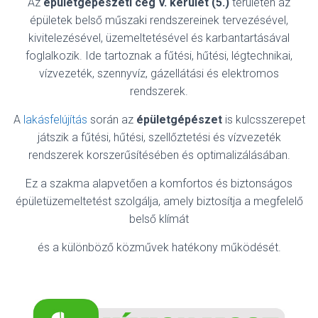
Az
épületgépészeti cég V. kerület (5.)
területén az
épületek belső műszaki rendszereinek tervezésével,
kivitelezésével, üzemeltetésével és karbantartásával
foglalkozik. Ide tartoznak a fűtési, hűtési, légtechnikai,
vízvezeték, szennyvíz, gázellátási és elektromos
rendszerek.
A
lakásfelújítás
során az
épületgépészet
is kulcsszerepet
játszik a fűtési, hűtési, szellőztetési és vízvezeték
rendszerek korszerűsítésében és optimalizálásában.
Ez a szakma alapvetően a komfortos és biztonságos
épületüzemeltetést szolgálja, amely biztosítja a megfelelő
belső klímát
és a különböző közművek hatékony működését.