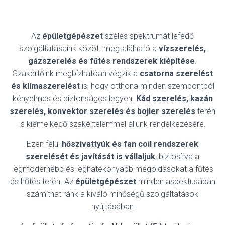
Az
épületgépészet
széles spektrumát lefedő
szolgáltatásaink között megtalálható a
vízszerelés,
gázszerelés és fűtés rendszerek kiépítése
.
Szakértőink megbízhatóan végzik a
csatorna szerelést
és klímaszerelést
is, hogy otthona minden szempontból
kényelmes és biztonságos legyen.
Kád szerelés, kazán
szerelés, konvektor szerelés és bojler szerelés
terén
is kiemelkedő szakértelemmel állunk rendelkezésére.
Ezen felül
hőszivattyúk és fan coil rendszerek
szerelését és javítását is vállaljuk
, biztosítva a
legmodernebb és leghatékonyabb megoldásokat a fűtés
és hűtés terén. Az
épületgépészet
minden aspektusában
számíthat ránk a kiváló minőségű szolgáltatások
nyújtásában