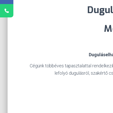
Dugul
M
Duguláselh
Cégünk többéves tapasztalattal rendelkez
lefolyó dugulásról, szakértő 