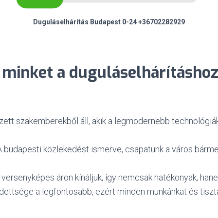
Duguláselhárítás Budapest 0-24 +36702282929
z minket a duguláselhárításho
ett szakemberekből áll, akik a legmodernebb technológiák
A budapesti közlekedést ismerve, csapatunk a város bármely
t versenyképes áron kínáljuk, így nemcsak hatékonyak, han
dettsége a legfontosabb, ezért minden munkánkat és tiszt