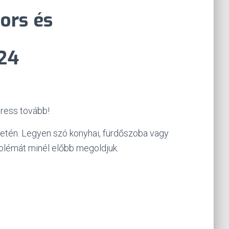
ors és
24
eress tovább!
letén. Legyen szó konyhai, fürdőszoba vagy
oblémát minél előbb megoldjuk.