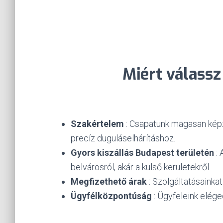
Miért válass
Szakértelem
: Csapatunk magasan képz
precíz duguláselhárításhoz.
Gyors kiszállás Budapest területén
: 
belvárosról, akár a külső kerületekről.
Megfizethető árak
: Szolgáltatásainka
Ügyfélközpontúság
: Ügyfeleink elége