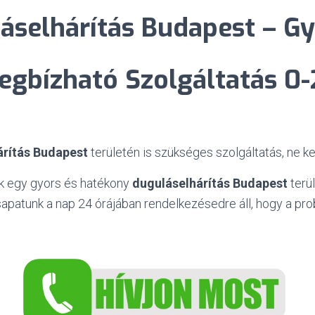
áselhárítás Budapest – Gy
egbízható Szolgáltatás 0-
árítás Budapest
területén is szükséges szolgáltatás, ne k
ik egy gyors és hatékony
duguláselhárítás Budapest
terü
csapatunk a nap 24 órájában rendelkezésedre áll, hogy a pr