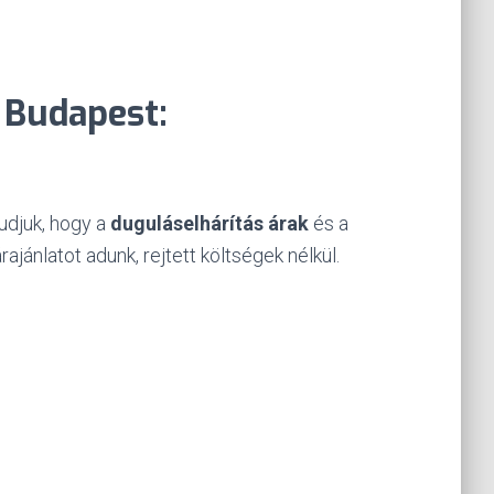
k Budapest:
udjuk, hogy a
duguláselhárítás árak
és a
jánlatot adunk, rejtett költségek nélkül.