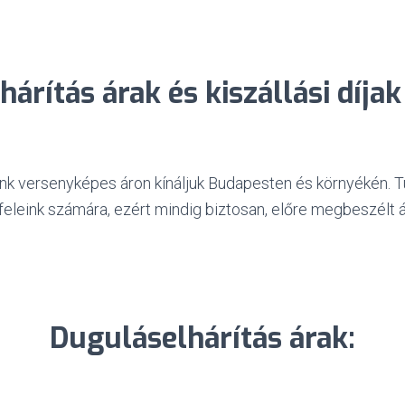
árítás árak és kiszállási díja
ink versenyképes áron kínáljuk Budapesten és környékén. T
leink számára, ezért mindig biztosan, előre megbeszélt ára
Duguláselhárítás árak: