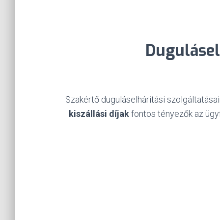
Duguláselh
Szakértő duguláselhárítási szolgáltatása
kiszállási díjak
fontos tényezők az ügyfe