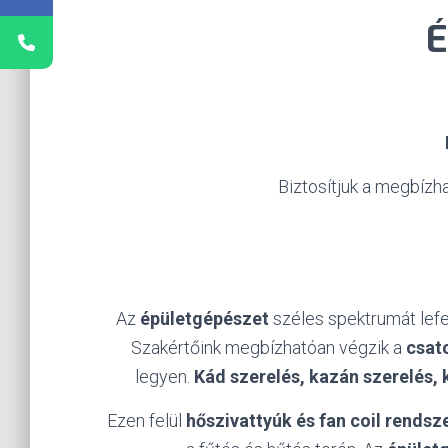
É
Biztosítjuk a megbízh
Az
épületgépészet
széles spektrumát lefe
Szakértőink megbízhatóan végzik a
csat
legyen.
Kád szerelés, kazán szerelés, 
Ezen felül
hőszivattyúk és fan coil rendsze