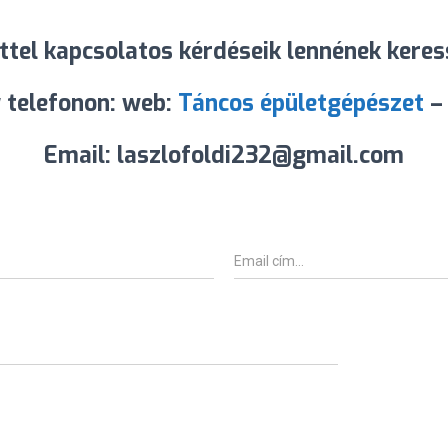
ttel kapcsolatos kérdéseik lennének kere
 telefonon: web:
Táncos épületgépészet
–
Email: laszlofoldi232@gmail.com
E
m
a
i
l
*