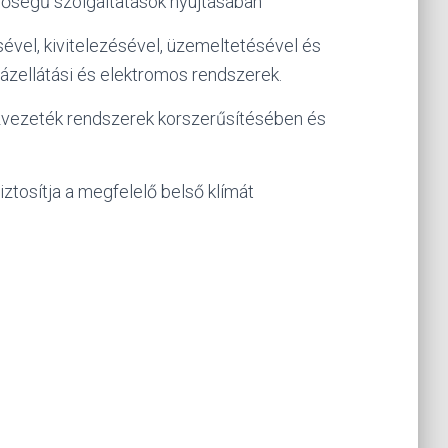
nőségű szolgáltatások nyújtásában
ével, kivitelezésével, üzemeltetésével és
 gázellátási és elektromos rendszerek.
 vízvezeték rendszerek korszerűsítésében és
ztosítja a megfelelő belső klímát