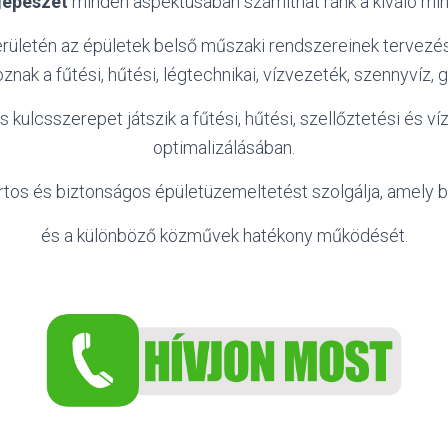
gépészet
minden aspektusában számíthat ránk a kiváló mi
rületén az épületek belső műszaki rendszereinek tervezés
toznak a fűtési, hűtési, légtechnikai, vízvezeték, szennyvíz,
is kulcsszerepet játszik a fűtési, hűtési, szellőztetési és
optimalizálásában.
os és biztonságos épületüzemeltetést szolgálja, amely bi
és a különböző közművek hatékony működését.