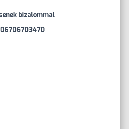
ssenek bizalommal
 06706703470