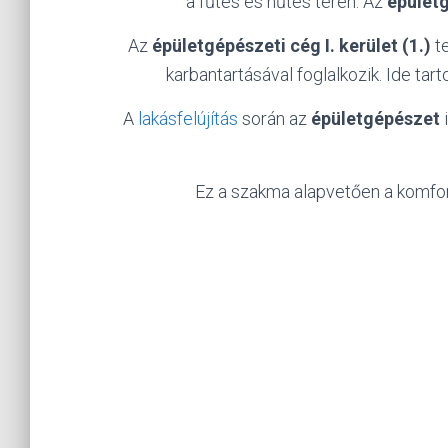
a fűtés és hűtés terén. Az
épület
Az
épületgépészeti cég I. kerület (1.)
te
karbantartásával foglalkozik. Ide tar
A
lakásfelújítás
során az
épületgépészet
Ez a szakma alapvetően a komfort