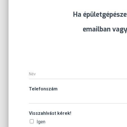
Ha épületgépésze
emailban vagy
N
é
v
*
Telefonszám
Visszahívást kérek!
Igen