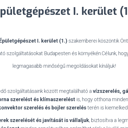
pületgépészet I. kerület (1
Épületgépészet I. kerület (1.)
szakemberei köszöntik Önt
ató szolgáltatásokat Budapesten és környékén.Célunk, hog
legmagasabb minőségű megoldásokat kínáljuk!
dő szolgáltatásaink között megtalálható a
vízszerelés, g
orna szerelést és klímaszerelést
is, hogy otthona minde
konvektor szerelés és bojler szerelés
terén is kiemelked
rek szerelését és javítását is vállaljuk
, biztosítva a l