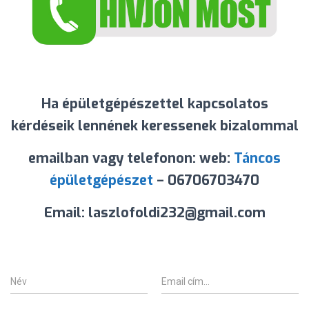
Ha épületgépészettel kapcsolatos
kérdéseik lennének keressenek bizalommal
emailban vagy telefonon: web:
Táncos
épületgépészet
– 06706703470
Email: laszlofoldi232@gmail.com
N
E
é
m
v
a