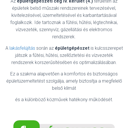
Az
épületgépészeti cég IV. kerület (4.)
területén az
épületek belső műszaki rendszereinek tervezésével,
kivitelezésével, üzemeltetésével és karbantartásával
foglalkozik. Ide tartoznak a fűtési, hűtési, légtechnikai,
vízvezeték, szennyvíz, gázellátási és elektromos
rendszerek.
A
lakásfelújítás
során az
épületgépészet
is kulcsszerepet
játszik a fűtési, hűtési, szellőztetési és vízvezeték
rendszerek korszerűsítésében és optimalizálásában.
Ez a szakma alapvetően a komfortos és biztonságos
épületüzemeltetést szolgálja, amely biztosítja a megfelelő
belső klímát
és a különböző közművek hatékony működését.