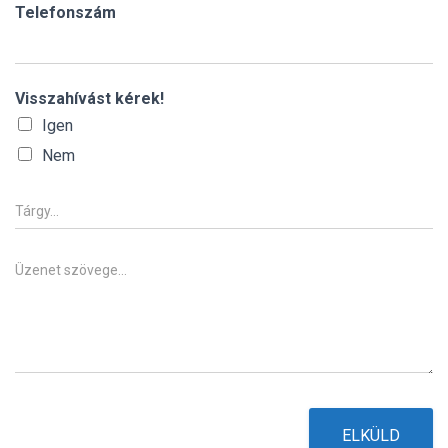
*
i
Telefonszám
l
*
Visszahívást kérek!
Igen
Nem
T
á
r
g
Ü
y
z
e
n
e
t
*
ELKÜLD