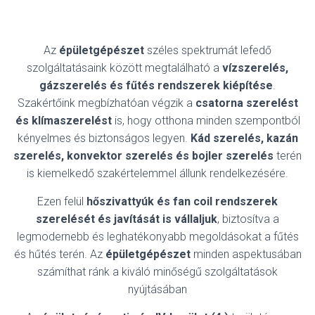
Az
épületgépészet
széles spektrumát lefedő
szolgáltatásaink között megtalálható a
vízszerelés,
gázszerelés és fűtés rendszerek kiépítése
.
Szakértőink megbízhatóan végzik a
csatorna szerelést
és klímaszerelést
is, hogy otthona minden szempontból
kényelmes és biztonságos legyen.
Kád szerelés, kazán
szerelés, konvektor szerelés és bojler szerelés
terén
is kiemelkedő szakértelemmel állunk rendelkezésére.
Ezen felül
hőszivattyúk és fan coil rendszerek
szerelését és javítását is vállaljuk
, biztosítva a
legmodernebb és leghatékonyabb megoldásokat a fűtés
és hűtés terén. Az
épületgépészet
minden aspektusában
számíthat ránk a kiváló minőségű szolgáltatások
nyújtásában