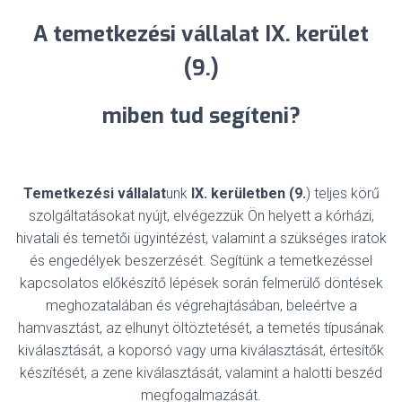
A temetkezési vállalat IX. kerület
(9.)
miben tud segíteni?
Temetkezési vállalat
unk
IX. kerületben (9.
) teljes körű
szolgáltatásokat nyújt, elvégezzük Ön helyett a kórházi,
hivatali és temetői ügyintézést, valamint a szükséges iratok
és engedélyek beszerzését. Segítünk a temetkezéssel
kapcsolatos előkészítő lépések során felmerülő döntések
meghozatalában és végrehajtásában, beleértve a
hamvasztást, az elhunyt öltöztetését, a temetés típusának
kiválasztását, a koporsó vagy urna kiválasztását, értesítők
készítését, a zene kiválasztását, valamint a halotti beszéd
megfogalmazását.