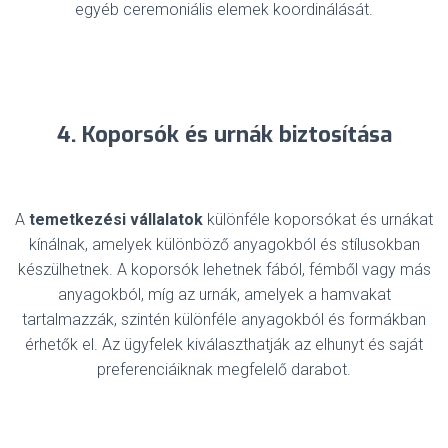
egyéb ceremoniális elemek koordinálását.
4. Koporsók és urnák biztosítása
A
temetkezési vállalatok
különféle koporsókat és urnákat
kínálnak, amelyek különböző anyagokból és stílusokban
készülhetnek. A koporsók lehetnek fából, fémből vagy más
anyagokból, míg az urnák, amelyek a hamvakat
tartalmazzák, szintén különféle anyagokból és formákban
érhetők el. Az ügyfelek kiválaszthatják az elhunyt és saját
preferenciáiknak megfelelő darabot.