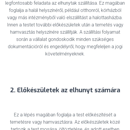
legfontosabb feladata az elhunytak szállítása. Ez magában
foglalja a halál helyszínéről, például otthonról, kórházból
vagy más intézményből való elszállítást a halottasházba.
Innen a testet további előkészületek után a temetés vagy
hamvasztás helyszínére szállítják. A szállítási folyamat
során a vállalat gondoskodik minden szükséges
dokumentációról és engedélyről, hogy megfeleljen a jogi
követelményeknek.
2. Előkészületek az elhunyt számára
Ez a lépés magában foglalja a test előkészítését a
temetésre vagy hamvasztásra. Az előkészületek közé
tartozik a test mosása, öltöztetése, és adott esetben