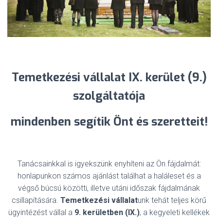
Temetkezési vállalat IX. kerület (9.)
szolgáltatója
mindenben
segítik Önt és szeretteit!
Tanácsainkkal is igyekszünk enyhíteni az Ön fájdalmát:
honlapunkon számos ajánlást találhat a haláleset és a
végső búcsú közötti, illetve utáni időszak fájdalmának
csillapítására.
Temetkezési vállalat
unk tehát teljes körű
ügyintézést vállal a
9. kerületben (IX.)
, a kegyeleti kellékek