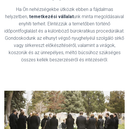
Ha Ön nehézségekbe ütközik ebben a fájdalmas
helyzetben,
temetkezési vállalat
unk minta megoldásaival
enyhíti terheit. Elintézzük a temetőben történő
időpontfoglalást és a különböző bürokratikus procedúrákat.
Gondoskodunk az elhunyt végső nyughelyéül szolgáló sírkő
vagy sírkereszt előkészítéséről, valamint a virágok,
koszorúk és az ünnepélyes, méltó búcsúhoz szükséges
összes kellék beszerzéséről és intézéséről.