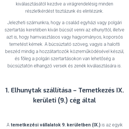
kiválasztásától kezdve a virágrendelésig minden
részletkérdést tisztázunk és elintézünk.
Jelezheti számunkra, hogy a család egyházi vagy polgári
szertartás keretében kíván búcsút venni az elhunyttól, illetve
azt is, hogy hamvasztásos vagy hagyományos, koporsós
temetést kérnek. A búcsúztató szöveg, vagyis a halotti
beszéd mindig a hozzátartozók közreműködésével készül,
és főleg a polgári szertartásokon van lehetőség a
búcsúztatón elhangzó versek és zenék kiválasztására is.
1. Elhunytak szállítása – Temetkezés IX.
kerületi (9.) cég által
A
temetkezési vállalatok
9. kerületben (IX.)
is az egyik