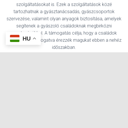
szolgáltatásokat is. Ezek a szolgáltatások közé
tartozhatnak a gyásztanácsadás, gyászcsoportok
szervezése, valamint olyan anyagok biztosítása, amelyek
segítenek a gyászoló családoknak megbirkózni
veszteségükkel. A támogatás célja, hogy a családok
HU
érzelmileg is támogatva érezzék magukat ebben a nehéz
időszakban.
8. Egyéb kiegészítő temetkezési cégek
szolgáltatásai:
A
temetkezési vállalatok
további kiegészítő
cégek
szolgáltatásokat is nyújthatnak, mint például virágok