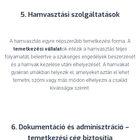
5. Hamvasztási szolgáltatások
A hamvasztás egyre népszerűbb temetkezési forma. A
temetkezési vállalat
ok intézik a hamvasztás teljes
folyamatát, beleértve a szükséges engedélyek beszerzését
és a hamvak kezelése utáni elhelyezését. A hamvakat
gyakran urnákban helyezik el, amelyeket aztán el lehet
temetni, szórni vagy más módon elhelyezni a család
kívánságai szerint.
6. Dokumentáció és adminisztráció –
temetkezési cég biztosítja