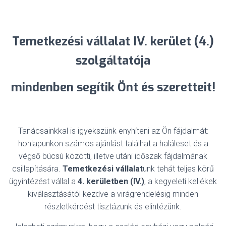
Temetkezési vállalat IV. kerület (4.)
szolgáltatója
mindenben
segítik Önt és szeretteit!
Tanácsainkkal is igyekszünk enyhíteni az Ön fájdalmát:
honlapunkon számos ajánlást találhat a haláleset és a
végső búcsú közötti, illetve utáni időszak fájdalmának
csillapítására.
Temetkezési vállalat
unk tehát teljes körű
ügyintézést vállal a
4. kerületben (IV.)
, a kegyeleti kellékek
kiválasztásától kezdve a virágrendelésig minden
részletkérdést tisztázunk és elintézünk.