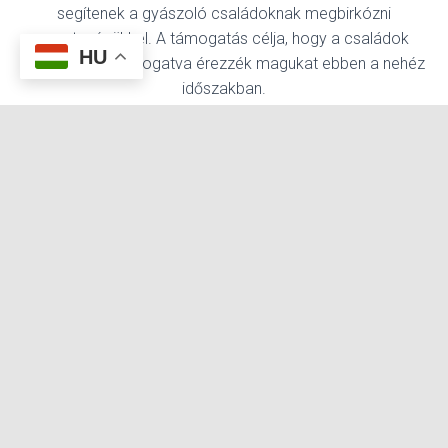
segítenek a gyászoló családoknak megbirkózni
veszteségükkel. A támogatás célja, hogy a családok
HU
érzelmileg is támogatva érezzék magukat ebben a nehéz
időszakban.
8. Egyéb kiegészítő temetkezési cégek
szolgáltatásai:
A
temetkezési vállalatok
további kiegészítő
cégek
szolgáltatásokat is nyújthatnak, mint például virágok
rendelése a temetésre, temetési meghívók és
köszönőlevelek elkészítése, illetve a sírhely karbantartása.
Ezek a szolgáltatások hozzájárulnak ahhoz, hogy a