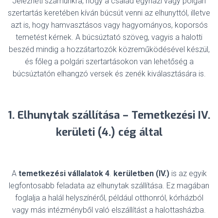
Jelezheti számunkra, hogy a család egyházi vagy polgári
szertartás keretében kíván búcsút venni az elhunyttól, illetve
azt is, hogy hamvasztásos vagy hagyományos, koporsós
temetést kérnek. A búcsúztató szöveg, vagyis a halotti
beszéd mindig a hozzátartozók közreműködésével készül,
és főleg a polgári szertartásokon van lehetőség a
búcsúztatón elhangzó versek és zenék kiválasztására is.
1. Elhunytak szállítása – Temetkezési IV.
kerületi (4.) cég által
A
temetkezési vállalatok
4
.
kerületben
(IV.)
is az egyik
legfontosabb feladata az elhunytak szállítása. Ez magában
foglalja a halál helyszínéről, például otthonról, kórházból
vagy más intézményből való elszállítást a halottasházba.