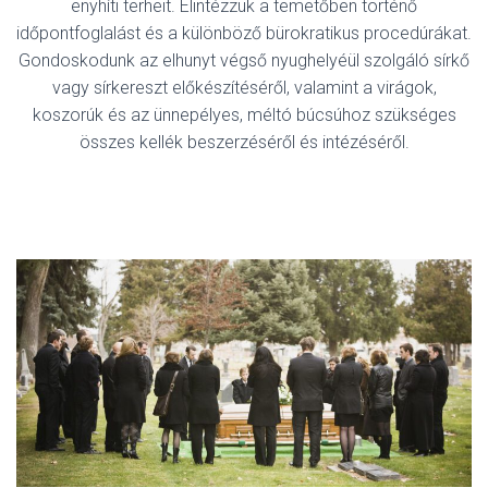
enyhíti terheit. Elintézzük a temetőben történő
időpontfoglalást és a különböző bürokratikus procedúrákat.
Gondoskodunk az elhunyt végső nyughelyéül szolgáló sírkő
vagy sírkereszt előkészítéséről, valamint a virágok,
koszorúk és az ünnepélyes, méltó búcsúhoz szükséges
összes kellék beszerzéséről és intézéséről.