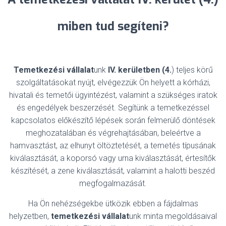
miben tud segíteni?
Temetkezési vállalat
unk
IV. kerületben (4.
) teljes körű
szolgáltatásokat nyújt, elvégezzük Ön helyett a kórházi,
hivatali és temetői ügyintézést, valamint a szükséges iratok
és engedélyek beszerzését. Segítünk a temetkezéssel
kapcsolatos előkészítő lépések során felmerülő döntések
meghozatalában és végrehajtásában, beleértve a
hamvasztást, az elhunyt öltöztetését, a temetés típusának
kiválasztását, a koporsó vagy urna kiválasztását, értesítők
készítését, a zene kiválasztását, valamint a halotti beszéd
megfogalmazását.
Ha Ön nehézségekbe ütközik ebben a fájdalmas
helyzetben,
temetkezési vállalat
unk minta megoldásaival