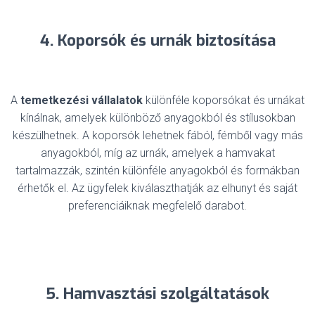
4. Koporsók és urnák biztosítása
A
temetkezési vállalatok
különféle koporsókat és urnákat
kínálnak, amelyek különböző anyagokból és stílusokban
készülhetnek. A koporsók lehetnek fából, fémből vagy más
anyagokból, míg az urnák, amelyek a hamvakat
tartalmazzák, szintén különféle anyagokból és formákban
érhetők el. Az ügyfelek kiválaszthatják az elhunyt és saját
preferenciáiknak megfelelő darabot.
5. Hamvasztási szolgáltatások