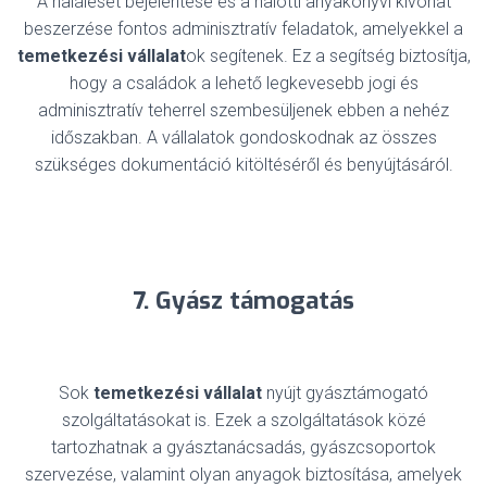
A haláleset bejelentése és a halotti anyakönyvi kivonat
beszerzése fontos adminisztratív feladatok, amelyekkel a
temetkezési vállalat
ok segítenek. Ez a segítség biztosítja,
hogy a családok a lehető legkevesebb jogi és
adminisztratív teherrel szembesüljenek ebben a nehéz
időszakban. A vállalatok gondoskodnak az összes
szükséges dokumentáció kitöltéséről és benyújtásáról.
7. Gyász támogatás
Sok
temetkezési vállalat
nyújt gyásztámogató
szolgáltatásokat is. Ezek a szolgáltatások közé
tartozhatnak a gyásztanácsadás, gyászcsoportok
szervezése, valamint olyan anyagok biztosítása, amelyek