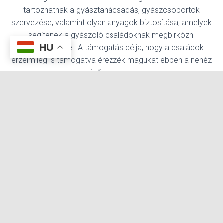
tartozhatnak a gyásztanácsadás, gyászcsoportok
szervezése, valamint olyan anyagok biztosítása, amelyek
segítenek a gyászoló családoknak megbirkózni
HU
veszteségükkel. A támogatás célja, hogy a családok
érzelmileg is támogatva érezzék magukat ebben a nehéz
időszakban.
8. Egyéb kiegészítő temetkezési cégek
szolgáltatásai:
A
temetkezési vállalatok
további kiegészítő
cégek
szolgáltatásokat is nyújthatnak, mint például virágok
rendelése a temetésre, temetési meghívók és