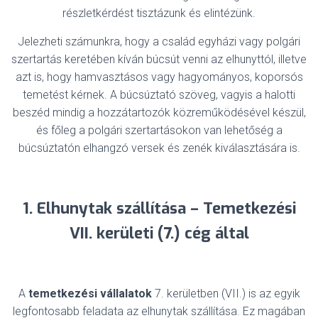
részletkérdést tisztázunk és elintézünk.
Jelezheti számunkra, hogy a család egyházi vagy polgári
szertartás keretében kíván búcsút venni az elhunyttól, illetve
azt is, hogy hamvasztásos vagy hagyományos, koporsós
temetést kérnek. A búcsúztató szöveg, vagyis a halotti
beszéd mindig a hozzátartozók közreműködésével készül,
és főleg a polgári szertartásokon van lehetőség a
búcsúztatón elhangzó versek és zenék kiválasztására is.
1. Elhunytak szállítása – Temetkezési
VII. kerületi (7.) cég által
A
temetkezési vállalatok
7. kerületben (VII.) is az egyik
legfontosabb feladata az elhunytak szállítása. Ez magában