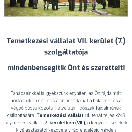
Temetkezési vállalat VII. kerület (7.)
szolgáltatója
mindenben
segítik Önt és szeretteit!
Tanácsainkkal is igyekszünk enyhíteni az Ön fájdalmát:
honlapunkon számos ajánlást találhat a haláleset és a
végső búcsú közötti, illetve utáni időszak fájdalmának
csillapítására.
Temetkezési vállalat
unk tehát teljes körű
ügyintézést vállal a
7. kerületben (VII.)
, a kegyeleti kellékek
kiválasztásától kezdve a virágrendelésig minden