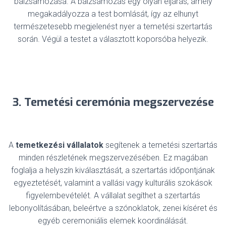
balzsamozása. A balzsamozás egy olyan eljárás, amely
megakadályozza a test bomlását, így az elhunyt
természetesebb megjelenést nyer a temetési szertartás
során. Végül a testet a választott koporsóba helyezik.
3. Temetési ceremónia megszervezése
A
temetkezési vállalatok
segítenek a temetési szertartás
minden részletének megszervezésében. Ez magában
foglalja a helyszín kiválasztását, a szertartás időpontjának
egyeztetését, valamint a vallási vagy kulturális szokások
figyelembevételét. A vállalat segíthet a szertartás
lebonyolításában, beleértve a szónoklatok, zenei kíséret és
egyéb ceremoniális elemek koordinálását.