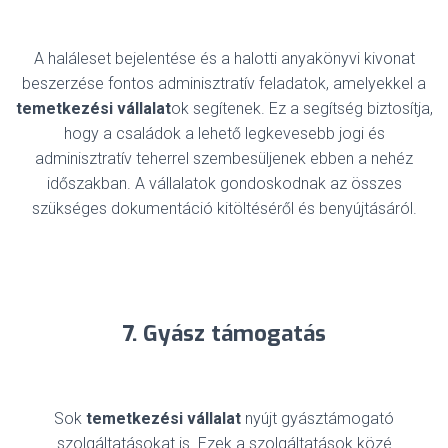
A haláleset bejelentése és a halotti anyakönyvi kivonat
beszerzése fontos adminisztratív feladatok, amelyekkel a
temetkezési vállalat
ok segítenek. Ez a segítség biztosítja,
hogy a családok a lehető legkevesebb jogi és
adminisztratív teherrel szembesüljenek ebben a nehéz
időszakban. A vállalatok gondoskodnak az összes
szükséges dokumentáció kitöltéséről és benyújtásáról.
7. Gyász támogatás
Sok
temetkezési vállalat
nyújt gyásztámogató
szolgáltatásokat is. Ezek a szolgáltatások közé