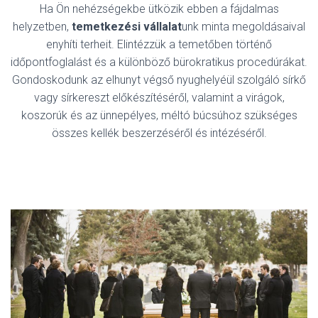
Ha Ön nehézségekbe ütközik ebben a fájdalmas
helyzetben,
temetkezési vállalat
unk minta megoldásaival
enyhíti terheit. Elintézzük a temetőben történő
időpontfoglalást és a különböző bürokratikus procedúrákat.
Gondoskodunk az elhunyt végső nyughelyéül szolgáló sírkő
vagy sírkereszt előkészítéséről, valamint a virágok,
koszorúk és az ünnepélyes, méltó búcsúhoz szükséges
összes kellék beszerzéséről és intézéséről.