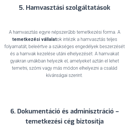
5. Hamvasztási szolgáltatások
A hamvasztás egyre népszerűbb temetkezési forma. A
temetkezési vállalat
ok intézik a hamvasztás teljes
folyamatát, beleértve a szükséges engedélyek beszerzését
és a hamvak kezelése utáni elhelyezését. A hamvakat
gyakran urnákban helyezik el, amelyeket aztán el lehet
temetni, szórni vagy más módon elhelyezni a család
kívánságai szerint.
6. Dokumentáció és adminisztráció –
temetkezési cég biztosítja