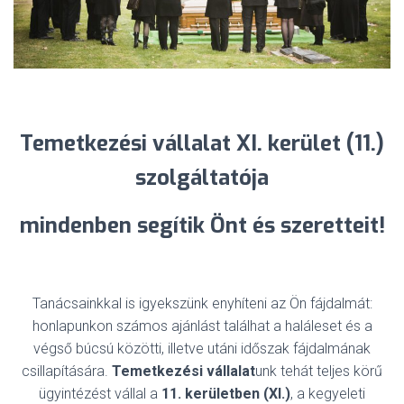
Temetkezési vállalat XI. kerület (11.)
szolgáltatója
mindenben
segítik Önt és szeretteit!
Tanácsainkkal is igyekszünk enyhíteni az Ön fájdalmát:
honlapunkon számos ajánlást találhat a haláleset és a
végső búcsú közötti, illetve utáni időszak fájdalmának
csillapítására.
Temetkezési vállalat
unk tehát teljes körű
ügyintézést vállal a
11. kerületben (XI.)
, a kegyeleti