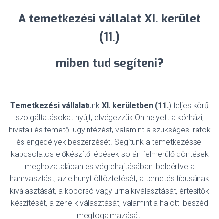
A temetkezési vállalat XI. kerület
(11.)
miben tud segíteni?
Temetkezési vállalat
unk
XI. kerületben (11.
) teljes körű
szolgáltatásokat nyújt, elvégezzük Ön helyett a kórházi,
hivatali és temetői ügyintézést, valamint a szükséges iratok
és engedélyek beszerzését. Segítünk a temetkezéssel
kapcsolatos előkészítő lépések során felmerülő döntések
meghozatalában és végrehajtásában, beleértve a
hamvasztást, az elhunyt öltöztetését, a temetés típusának
kiválasztását, a koporsó vagy urna kiválasztását, értesítők
készítését, a zene kiválasztását, valamint a halotti beszéd
megfogalmazását.