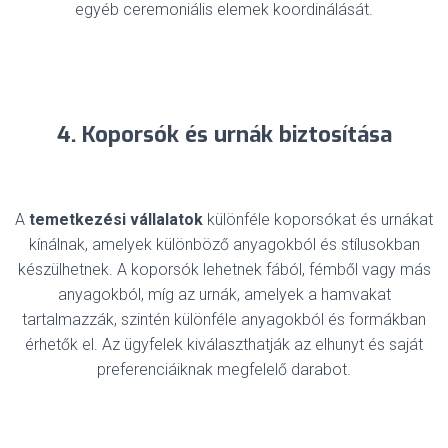
egyéb ceremoniális elemek koordinálását.
4. Koporsók és urnák biztosítása
A
temetkezési vállalatok
különféle koporsókat és urnákat
kínálnak, amelyek különböző anyagokból és stílusokban
készülhetnek. A koporsók lehetnek fából, fémből vagy más
anyagokból, míg az urnák, amelyek a hamvakat
tartalmazzák, szintén különféle anyagokból és formákban
érhetők el. Az ügyfelek kiválaszthatják az elhunyt és saját
preferenciáiknak megfelelő darabot.