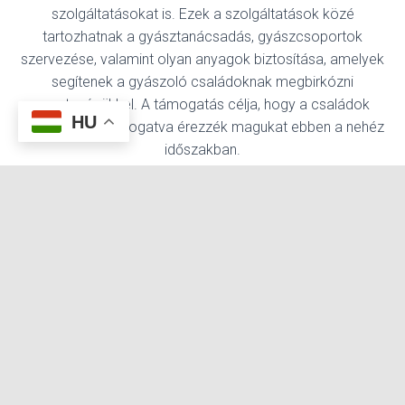
szolgáltatásokat is. Ezek a szolgáltatások közé
tartozhatnak a gyásztanácsadás, gyászcsoportok
szervezése, valamint olyan anyagok biztosítása, amelyek
segítenek a gyászoló családoknak megbirkózni
veszteségükkel. A támogatás célja, hogy a családok
HU
érzelmileg is támogatva érezzék magukat ebben a nehéz
időszakban.
8. Egyéb kiegészítő temetkezési cégek
szolgáltatásai:
A
temetkezési vállalatok
további kiegészítő
cégek
szolgáltatásokat is nyújthatnak, mint például virágok