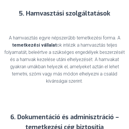
5. Hamvasztási szolgáltatások
A hamvasztás egyre népszerűbb temetkezési forma. A
temetkezési vállalat
ok intézik a hamvasztás teljes
folyamatát, beleértve a szükséges engedélyek beszerzését
és a hamvak kezelése utáni elhelyezését. A hamvakat
gyakran urnákban helyezik el, amelyeket aztán el lehet
temetni, szórni vagy más módon elhelyezni a család
kívánságai szerint.
6. Dokumentáció és adminisztráció –
temetkezési cég biztosítja