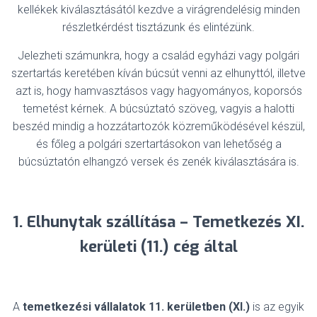
kellékek kiválasztásától kezdve a virágrendelésig minden
részletkérdést tisztázunk és elintézünk.
Jelezheti számunkra, hogy a család egyházi vagy polgári
szertartás keretében kíván búcsút venni az elhunyttól, illetve
azt is, hogy hamvasztásos vagy hagyományos, koporsós
temetést kérnek. A búcsúztató szöveg, vagyis a halotti
beszéd mindig a hozzátartozók közreműködésével készül,
és főleg a polgári szertartásokon van lehetőség a
búcsúztatón elhangzó versek és zenék kiválasztására is.
1. Elhunytak szállítása – Temetkezés XI.
kerületi (11.) cég által
A
temetkezési vállalatok
11. kerületben (XI.)
is az egyik