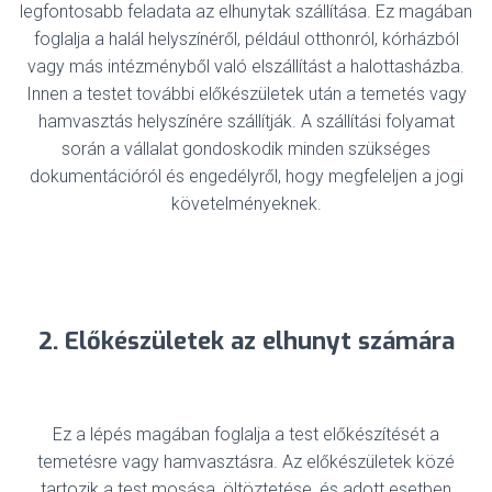
legfontosabb feladata az elhunytak szállítása. Ez magában
foglalja a halál helyszínéről, például otthonról, kórházból
vagy más intézményből való elszállítást a halottasházba.
Innen a testet további előkészületek után a temetés vagy
hamvasztás helyszínére szállítják. A szállítási folyamat
során a vállalat gondoskodik minden szükséges
dokumentációról és engedélyről, hogy megfeleljen a jogi
követelményeknek.
2. Előkészületek az elhunyt számára
Ez a lépés magában foglalja a test előkészítését a
temetésre vagy hamvasztásra. Az előkészületek közé
tartozik a test mosása, öltöztetése, és adott esetben