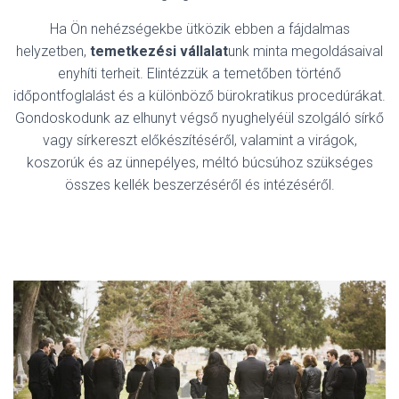
Ha Ön nehézségekbe ütközik ebben a fájdalmas
helyzetben,
temetkezési vállalat
unk minta megoldásaival
enyhíti terheit. Elintézzük a temetőben történő
időpontfoglalást és a különböző bürokratikus procedúrákat.
Gondoskodunk az elhunyt végső nyughelyéül szolgáló sírkő
vagy sírkereszt előkészítéséről, valamint a virágok,
koszorúk és az ünnepélyes, méltó búcsúhoz szükséges
összes kellék beszerzéséről és intézéséről.