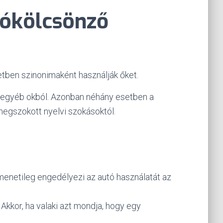
utókölcsönző
etben szinonimaként használják őket.
y egyéb okból.
Azonban néhány esetben a
megszokott nyelvi szokásoktól.
átmenetileg engedélyezi az autó használatát az
. Akkor, ha valaki azt mondja, hogy egy