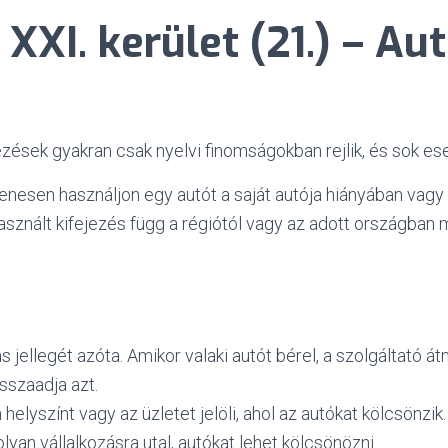
XXI. kerület (21.) – A
ezések gyakran csak nyelvi finomságokban rejlik, és sok es
iglenesen használjon egy autót a saját autója hiányában vag
használt kifejezés függ a régiótól vagy az adott országban 
ás jellegét azóta. Amikor valaki autót bérel, a szolgáltató 
isszaadja azt.
 helyszínt vagy az üzletet jelöli, ahol az autókat kölcsönzik
yan vállalkozásra utal, autókat lehet kölcsönözni.