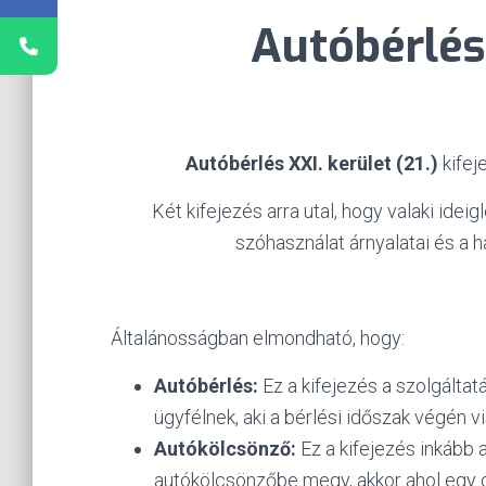
Autóbérlés 
Autóbérlés XXI. kerület (21.)
kifej
Két kifejezés arra utal, hogy valaki ide
szóhasználat árnyalatai és a 
Általánosságban elmondható, hogy:
Autóbérlés:
Ez a kifejezés a szolgáltat
ügyfélnek, aki a bérlési időszak végén v
Autókölcsönző:
Ez a kifejezés inkább a
autókölcsönzőbe megy, akkor ahol egy ol