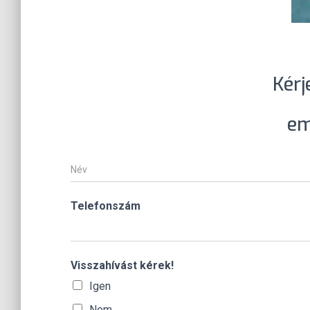
Kérj
em
N
é
v
*
Telefonszám
Visszahívást kérek!
Igen
Nem