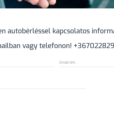
en autobérléssel kapcsolatos inform
ailban vagy telefonon! +36702282
E
m
a
i
l
*