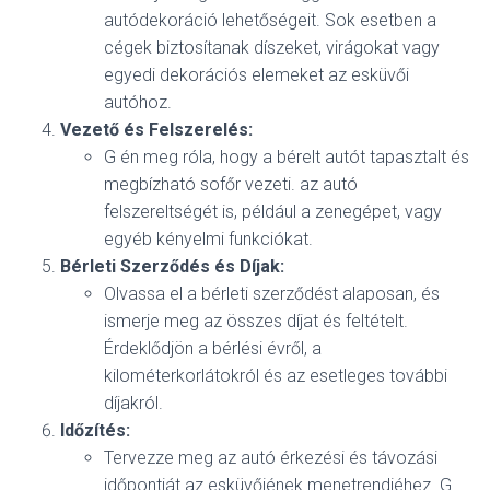
autódekoráció lehetőségeit. Sok esetben a
cégek biztosítanak díszeket, virágokat vagy
egyedi dekorációs elemeket az esküvői
autóhoz.
Vezető és Felszerelés:
G én meg róla, hogy a bérelt autót tapasztalt és
megbízható sofőr vezeti. az autó
felszereltségét is, például a zenegépet, vagy
egyéb kényelmi funkciókat.
Bérleti Szerződés és Díjak:
Olvassa el a bérleti szerződést alaposan, és
ismerje meg az összes díjat és feltételt.
Érdeklődjön a bérlési évről, a
kilométerkorlátokról és az esetleges további
díjakról.
Időzítés:
Tervezze meg az autó érkezési és távozási
időpontját az esküvőjének menetrendjéhez. G