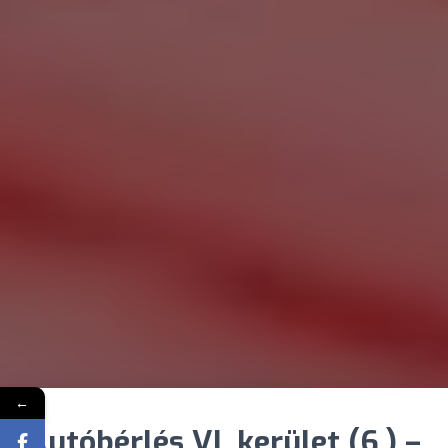
←
Autóbérlés VI. kerület (6.) –