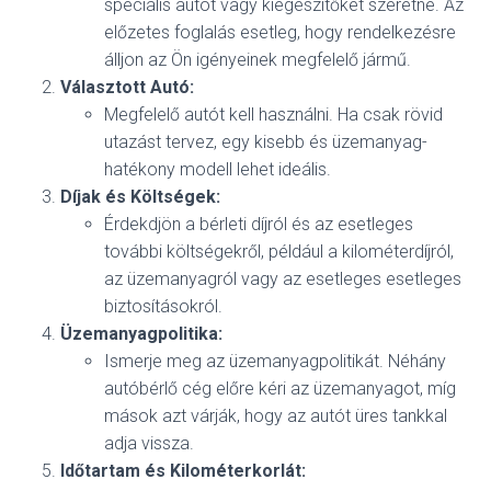
speciális autót vagy kiegészítőket szeretne. Az
előzetes foglalás esetleg, hogy rendelkezésre
álljon az Ön igényeinek megfelelő jármű.
Választott Autó:
Megfelelő autót kell használni. Ha csak rövid
utazást tervez, egy kisebb és üzemanyag-
hatékony modell lehet ideális.
Díjak és Költségek:
Érdekdjön a bérleti díjról és az esetleges
további költségekről, például a kilométerdíjról,
az üzemanyagról vagy az esetleges esetleges
biztosításokról.
Üzemanyagpolitika:
Ismerje meg az üzemanyagpolitikát. Néhány
autóbérlő cég előre kéri az üzemanyagot, míg
mások azt várják, hogy az autót üres tankkal
adja vissza.
Időtartam és Kilométerkorlát: