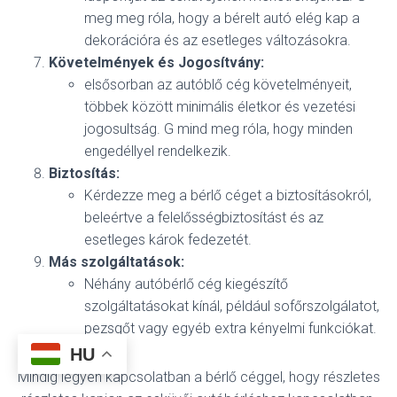
meg meg róla, hogy a bérelt autó elég kap a
dekorációra és az esetleges változásokra.
Követelmények és Jogosítvány:
elsősorban az autóblő cég követelményeit,
többek között minimális életkor és vezetési
jogosultság. G mind meg róla, hogy minden
engedéllyel rendelkezik.
Biztosítás:
Kérdezze meg a bérlő céget a biztosításokról,
beleértve a felelősségbiztosítást és az
esetleges károk fedezetét.
Más szolgáltatások:
Néhány autóbérlő cég kiegészítő
szolgáltatásokat kínál, például sofőrszolgálatot,
pezsgőt vagy egyéb extra kényelmi funkciókat.
HU
Mindig legyen kapcsolatban a bérlő céggel, hogy részletes