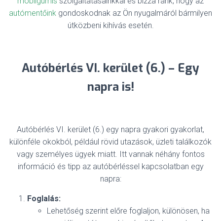
mobilgumis
szolgáltatásainkkal és bízza ránk, hogy az
autómentőink
gondoskodnak az Ön nyugalmáról bármilyen
útközbeni kihívás esetén.
Autóbérlés VI. kerület (6.) – Egy
napra is!
Autóbérlés VI. kerület (6.) egy napra gyakori gyakorlat,
különféle okokból, például rövid utazások, üzleti találkozók
vagy személyes ügyek miatt. Itt vannak néhány fontos
információ és tipp az autóbérléssel kapcsolatban egy
napra:
Foglalás:
Lehetőség szerint előre foglaljon, különösen, ha