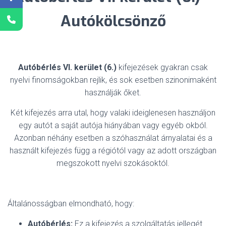
Autókölcsönző
Autóbérlés VI. kerület (6.)
kifejezések gyakran csak
nyelvi finomságokban rejlik, és sok esetben szinonimaként
használják őket.
Két kifejezés arra utal, hogy valaki ideiglenesen használjon
egy autót a saját autója hiányában vagy egyéb okból.
Azonban néhány esetben a szóhasználat árnyalatai és a
használt kifejezés függ a régiótól vagy az adott országban
megszokott nyelvi szokásoktól.
Általánosságban elmondható, hogy:
Autóbérlés:
Ez a kifejezés a szolgáltatás jellegét