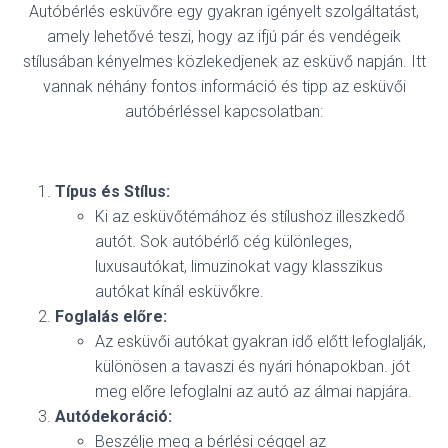
Autóbérlés esküvőre egy gyakran igényelt szolgáltatást,
amely lehetővé teszi, hogy az ifjú pár és vendégeik
stílusában kényelmes közlekedjenek az esküvő napján. Itt
vannak néhány fontos információ és tipp az esküvői
autóbérléssel kapcsolatban:
Típus és Stílus:
Ki az esküvőtémához és stílushoz illeszkedő
autót. Sok autóbérlő cég különleges,
luxusautókat, limuzinokat vagy klasszikus
autókat kínál esküvőkre.
Foglalás előre:
Az esküvői autókat gyakran idő előtt lefoglalják,
különösen a tavaszi és nyári hónapokban. jót
meg előre lefoglalni az autó az álmai napjára.
Autódekoráció:
Beszélje meg a bérlési céggel az