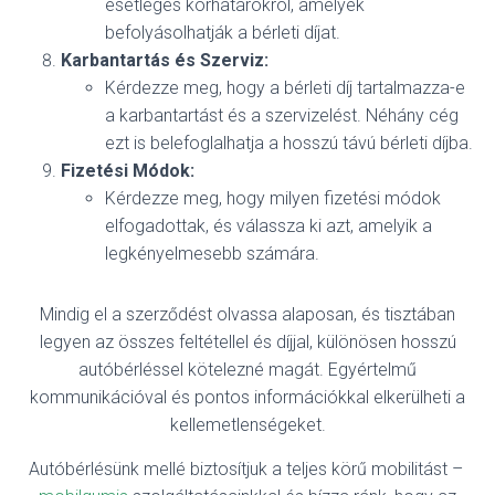
esetleges korhatárokról, amelyek
befolyásolhatják a bérleti díjat.
Karbantartás és Szerviz:
Kérdezze meg, hogy a bérleti díj tartalmazza-e
a karbantartást és a szervizelést. Néhány cég
ezt is belefoglalhatja a hosszú távú bérleti díjba.
Fizetési Módok:
Kérdezze meg, hogy milyen fizetési módok
elfogadottak, és válassza ki azt, amelyik a
legkényelmesebb számára.
Mindig el a szerződést olvassa alaposan, és tisztában
legyen az összes feltétellel és díjjal, különösen hosszú
autóbérléssel kötelezné magát. Egyértelmű
kommunikációval és pontos információkkal elkerülheti a
kellemetlenségeket.
Autóbérlésünk mellé biztosítjuk a teljes körű mobilitást –