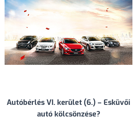
Autóbérlés VI. kerület (6.) – Esküvői
autó kölcsönzése?