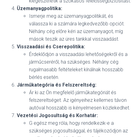
kiegészíthetik a szokásos felelősségbiztosítást.
Üzemanyagpolitika:
Ismerje meg az üzemanyagpolitikát, és
válassza ki a számára legkedvezőbb opciót.
Néhány cég előre kéri az üzemanyagot, míg
mások teszik az üres tankkal visszaadást.
Visszaadási és Cserepolitika:
Érdeklődjön a visszaadási lehetőségekről és a
járműcseréről, ha szükséges. Néhány cég
rugalmasabb feltételeket kínálnak hosszabb
bérlés esetén.
Járműkategória és Felszereltség:
Ár ki az Ön megfelelő járműkategóriát és
felszereltséget. Az igényeihez kellemes távon
autóval hosszabb is kényelmesen közlekedhet.
Vezetési Jogosultság és Korhatár:
G egész meg róla, hogy rendelkezik-e a
szükséges jogosultsággal, és tájékozódjon az