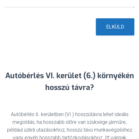
t
*
ELKÜLD
Autóbérlés VI. kerület (6.) környékén
hosszú távra?
Autóbérlés 6. kerületben (VI.) hosszútávra lehet ideális
megoldás, ha hosszabb időre van szüksége járműre,
például üzleti utazásokhoz, hosszú távú munkavégzéshez
vagy egyéb hosszabb tartózkodásokhoz. Itt vannak