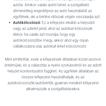
azóta. Amikor valaki autót bérel, a szolgáltató
átmenetileg engedélyezi az autó használatát az
ügyfélnek, aki a bérlési időszak végén visszaadja azt.
Autókölcsönző:
Ez a kifejezés inkább a helyszínt
vagy az üzletet jelöli, ahol az autókat kölcsönzik.
Akkor, ha valaki azt mondja, hogy egy
autókölcsönzőbe megy, akkor ahol egy olyan
vállalkozásra utal, autókat lehet kölcsönözni.
Mint említettük, ezek a kifejezések általában közel azonos
értelműek, és a választás a nyelvi szokásoktól és az adott
helyzet kontextusától függhet.
Az ügyfelek általában az
összes kifejezést használhatják, és az
autókölcsönzők/autóbérlők gyakran mindkét kifejezést
alkalmazzák a szolgáltatásaikra.