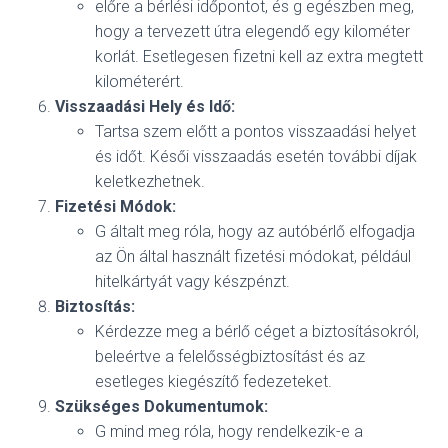
előre a bérlési időpontot, és g egészben meg,
hogy a tervezett útra elegendő egy kilométer
korlát. Esetlegesen fizetni kell az extra megtett
kilométerért.
Visszaadási Hely és Idő:
Tartsa szem előtt a pontos visszaadási helyet
és időt. Késői visszaadás esetén további díjak
keletkezhetnek.
Fizetési Módok:
G általt meg róla, hogy az autóbérlő elfogadja
az Ön által használt fizetési módokat, például
hitelkártyát vagy készpénzt.
Biztosítás:
Kérdezze meg a bérlő céget a biztosításokról,
beleértve a felelősségbiztosítást és az
esetleges kiegészítő fedezeteket.
Szükséges Dokumentumok:
G mind meg róla, hogy rendelkezik-e a