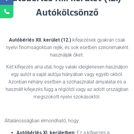
Autókölcsönző
Autóbérlés XII. kerület (12.)
kifejezések gyakran csak
nyelvi finomságokban rejlik, és sok esetben szinonimaként
használják őket.
Két kifejezés arra utal, hogy valaki ideiglenesen használjon
egy autót a saját autója hiányában vagy egyéb okból.
Azonban néhány esetben a szóhasználat árnyalatai és a
használt kifejezés függ a régiótól vagy az adott országban
megszokott nyelvi szokásoktól.
Általánosságban elmondható, hogy:
Autóbérlés XI. kerületben:
Ez a kifejezés a