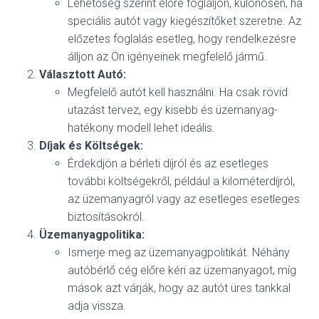
Lehetőség szerint előre foglaljon, különösen, ha
speciális autót vagy kiegészítőket szeretne. Az
előzetes foglalás esetleg, hogy rendelkezésre
álljon az Ön igényeinek megfelelő jármű.
Választott Autó:
Megfelelő autót kell használni. Ha csak rövid
utazást tervez, egy kisebb és üzemanyag-
hatékony modell lehet ideális.
Díjak és Költségek:
Érdekdjön a bérleti díjról és az esetleges
további költségekről, például a kilométerdíjról,
az üzemanyagról vagy az esetleges esetleges
biztosításokról.
Üzemanyagpolitika:
Ismerje meg az üzemanyagpolitikát. Néhány
autóbérlő cég előre kéri az üzemanyagot, míg
mások azt várják, hogy az autót üres tankkal
adja vissza.