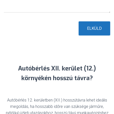
e
t
*
ELKÜLD
Autóbérlés XII. kerület (12.)
környékén hosszú távra?
Autóbérlés 12. kerületben (XII.) hosszútávra lehet ideális
megoldás, ha hosszabb időre van szüksége járműre,
például üzleti utazásokhoz, hosszú távú munkavégzéshez