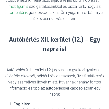
Autóbérlésünk mellé biztosítjuk a teljes körű mobilitást –
mobilgumis
szolgáltatásainkkal és bízza ránk, hogy az
autómentőink
gondoskodnak az Ön nyugalmáról bármilyen
útközbeni kihívás esetén.
Autóbérlés XII. kerület (12.) – Egy
napra is!
Autóbérlés XII. kerület (12.) egy napra gyakori gyakorlat,
különféle okokból, például rövid utazások, üzleti találkozók
vagy személyes ügyek miatt. Itt vannak néhány fontos
információ és tipp az autóbérléssel kapcsolatban egy
napra:
Foglalás: