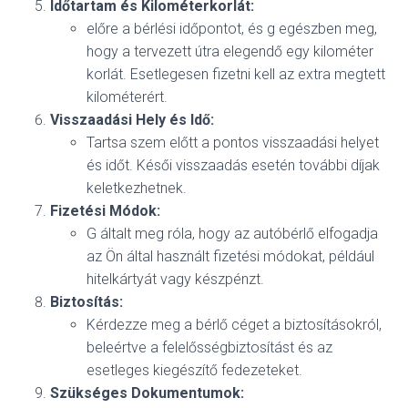
Időtartam és Kilométerkorlát:
előre a bérlési időpontot, és g egészben meg,
hogy a tervezett útra elegendő egy kilométer
korlát. Esetlegesen fizetni kell az extra megtett
kilométerért.
Visszaadási Hely és Idő:
Tartsa szem előtt a pontos visszaadási helyet
és időt. Késői visszaadás esetén további díjak
keletkezhetnek.
Fizetési Módok:
G általt meg róla, hogy az autóbérlő elfogadja
az Ön által használt fizetési módokat, például
hitelkártyát vagy készpénzt.
Biztosítás:
Kérdezze meg a bérlő céget a biztosításokról,
beleértve a felelősségbiztosítást és az
esetleges kiegészítő fedezeteket.
Szükséges Dokumentumok: