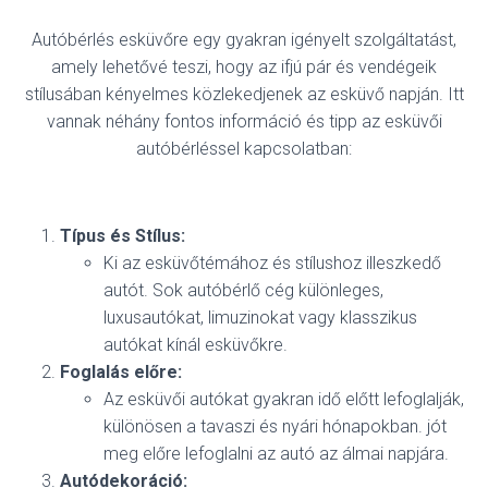
Autóbérlés esküvőre egy gyakran igényelt szolgáltatást,
amely lehetővé teszi, hogy az ifjú pár és vendégeik
stílusában kényelmes közlekedjenek az esküvő napján. Itt
vannak néhány fontos információ és tipp az esküvői
autóbérléssel kapcsolatban:
Típus és Stílus:
Ki az esküvőtémához és stílushoz illeszkedő
autót. Sok autóbérlő cég különleges,
luxusautókat, limuzinokat vagy klasszikus
autókat kínál esküvőkre.
Foglalás előre:
Az esküvői autókat gyakran idő előtt lefoglalják,
különösen a tavaszi és nyári hónapokban. jót
meg előre lefoglalni az autó az álmai napjára.
Autódekoráció: