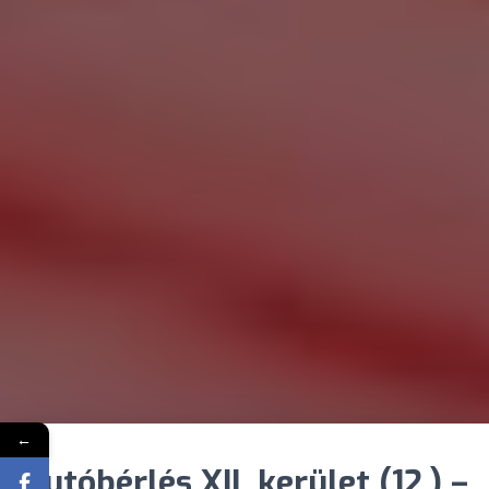
←
Autóbérlés XII. kerület (12.) –