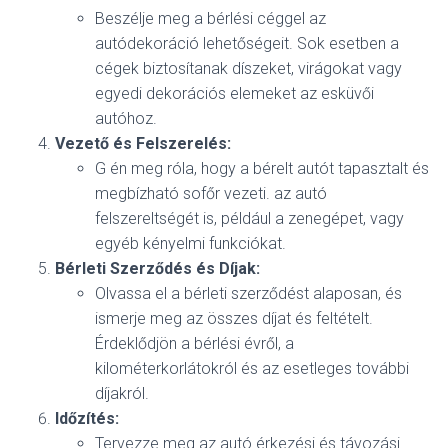
Beszélje meg a bérlési céggel az
autódekoráció lehetőségeit. Sok esetben a
cégek biztosítanak díszeket, virágokat vagy
egyedi dekorációs elemeket az esküvői
autóhoz.
Vezető és Felszerelés:
G én meg róla, hogy a bérelt autót tapasztalt és
megbízható sofőr vezeti. az autó
felszereltségét is, például a zenegépet, vagy
egyéb kényelmi funkciókat.
Bérleti Szerződés és Díjak:
Olvassa el a bérleti szerződést alaposan, és
ismerje meg az összes díjat és feltételt.
Érdeklődjön a bérlési évről, a
kilométerkorlátokról és az esetleges további
díjakról.
Időzítés:
Tervezze meg az autó érkezési és távozási