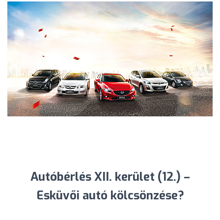
Autóbérlés XII. kerület (12.) –
Esküvői autó kölcsönzése?