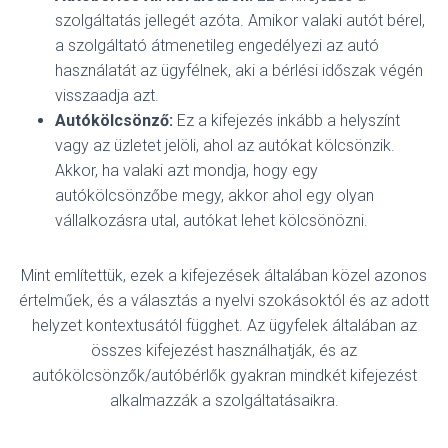
szolgáltatás jellegét azóta. Amikor valaki autót bérel,
a szolgáltató átmenetileg engedélyezi az autó
használatát az ügyfélnek, aki a bérlési időszak végén
visszaadja azt.
Autókölcsönző:
Ez a kifejezés inkább a helyszínt
vagy az üzletet jelöli, ahol az autókat kölcsönzik.
Akkor, ha valaki azt mondja, hogy egy
autókölcsönzőbe megy, akkor ahol egy olyan
vállalkozásra utal, autókat lehet kölcsönözni.
Mint említettük, ezek a kifejezések általában közel azonos
értelműek, és a választás a nyelvi szokásoktól és az adott
helyzet kontextusától függhet.
Az ügyfelek általában az
összes kifejezést használhatják, és az
autókölcsönzők/autóbérlők gyakran mindkét kifejezést
alkalmazzák a szolgáltatásaikra.