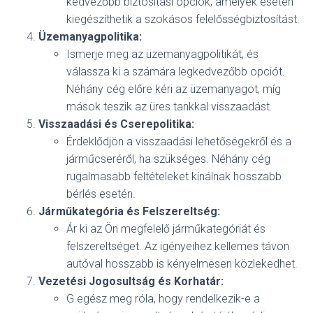
kedvezőbb biztosítási opciók, amelyek esetén
kiegészíthetik a szokásos felelősségbiztosítást.
Üzemanyagpolitika:
Ismerje meg az üzemanyagpolitikát, és
válassza ki a számára legkedvezőbb opciót.
Néhány cég előre kéri az üzemanyagot, míg
mások teszik az üres tankkal visszaadást.
Visszaadási és Cserepolitika:
Érdeklődjön a visszaadási lehetőségekről és a
járműcseréről, ha szükséges. Néhány cég
rugalmasabb feltételeket kínálnak hosszabb
bérlés esetén.
Járműkategória és Felszereltség:
Ár ki az Ön megfelelő járműkategóriát és
felszereltséget. Az igényeihez kellemes távon
autóval hosszabb is kényelmesen közlekedhet.
Vezetési Jogosultság és Korhatár:
G egész meg róla, hogy rendelkezik-e a