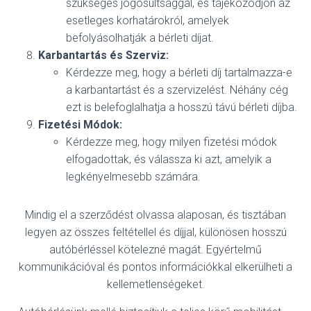
szükséges jogosultsággal, és tájékozódjon az
esetleges korhatárokról, amelyek
befolyásolhatják a bérleti díjat.
Karbantartás és Szerviz:
Kérdezze meg, hogy a bérleti díj tartalmazza-e
a karbantartást és a szervizelést. Néhány cég
ezt is belefoglalhatja a hosszú távú bérleti díjba.
Fizetési Módok:
Kérdezze meg, hogy milyen fizetési módok
elfogadottak, és válassza ki azt, amelyik a
legkényelmesebb számára.
Mindig el a szerződést olvassa alaposan, és tisztában
legyen az összes feltétellel és díjjal, különösen hosszú
autóbérléssel kötelezné magát. Egyértelmű
kommunikációval és pontos információkkal elkerülheti a
kellemetlenségeket.