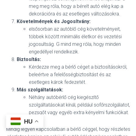
meg meg róla, hogy a bérelt autó elég kap a
dekorációra és az esetleges változásokra.
Követelmények és Jogosítvány:
elsősorban az autóblő cég követelményeit,
többek között minimális életkor és vezetési
jogosultság. G mind meg róla, hogy minden
engedéllyel rendelkezik.
Biztosítás:
Kérdezze meg a bérlő céget a biztosításokról,
beleértve a felelősségbiztosítást és az
esetleges károk fedezetét.
Más szolgáltatások:
Néhány autóbérlő cég kiegészítő
szolgáltatásokat kínál, például sofőrszolgálatot,
pezsgőt vagy egyéb extra kényelmi funkciókat.
HU
Mindig legyen kapcsolatban a bérlő céggel, hogy részletes