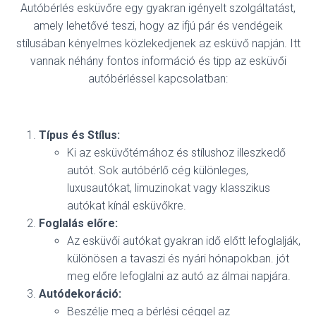
Autóbérlés esküvőre egy gyakran igényelt szolgáltatást,
amely lehetővé teszi, hogy az ifjú pár és vendégeik
stílusában kényelmes közlekedjenek az esküvő napján. Itt
vannak néhány fontos információ és tipp az esküvői
autóbérléssel kapcsolatban:
Típus és Stílus:
Ki az esküvőtémához és stílushoz illeszkedő
autót. Sok autóbérlő cég különleges,
luxusautókat, limuzinokat vagy klasszikus
autókat kínál esküvőkre.
Foglalás előre:
Az esküvői autókat gyakran idő előtt lefoglalják,
különösen a tavaszi és nyári hónapokban. jót
meg előre lefoglalni az autó az álmai napjára.
Autódekoráció:
Beszélje meg a bérlési céggel az