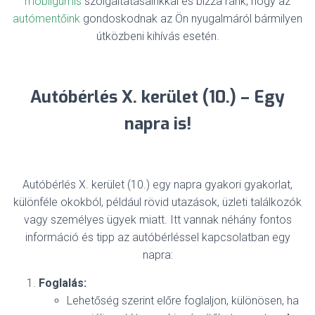
mobilgumis
szolgáltatásainkkal és bízza ránk, hogy az
autómentőink
gondoskodnak az Ön nyugalmáról bármilyen
útközbeni kihívás esetén.
Autóbérlés X. kerület (10.) – Egy
napra is!
Autóbérlés X. kerület (10.) egy napra gyakori gyakorlat,
különféle okokból, például rövid utazások, üzleti találkozók
vagy személyes ügyek miatt. Itt vannak néhány fontos
információ és tipp az autóbérléssel kapcsolatban egy
napra:
Foglalás:
Lehetőség szerint előre foglaljon, különösen, ha