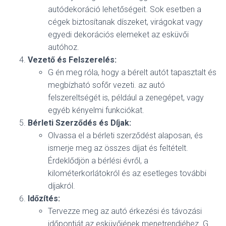
autódekoráció lehetőségeit. Sok esetben a
cégek biztosítanak díszeket, virágokat vagy
egyedi dekorációs elemeket az esküvői
autóhoz.
Vezető és Felszerelés:
G én meg róla, hogy a bérelt autót tapasztalt és
megbízható sofőr vezeti. az autó
felszereltségét is, például a zenegépet, vagy
egyéb kényelmi funkciókat.
Bérleti Szerződés és Díjak:
Olvassa el a bérleti szerződést alaposan, és
ismerje meg az összes díjat és feltételt.
Érdeklődjön a bérlési évről, a
kilométerkorlátokról és az esetleges további
díjakról.
Időzítés:
Tervezze meg az autó érkezési és távozási
időpontját az esküvőjének menetrendjéhez. G