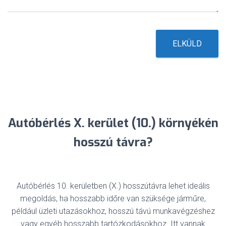
t
*
ELKÜLD
Autóbérlés X. kerület (10.) környékén
hosszú távra?
Autóbérlés 10. kerületben (X.) hosszútávra lehet ideális
megoldás, ha hosszabb időre van szüksége járműre,
például üzleti utazásokhoz, hosszú távú munkavégzéshez
vagy egyéb hosszabb tartózkodásokhoz. Itt vannak