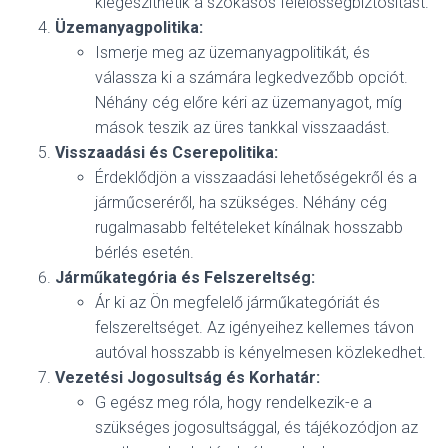
kiegészíthetik a szokásos felelősségbiztosítást.
Üzemanyagpolitika:
Ismerje meg az üzemanyagpolitikát, és
válassza ki a számára legkedvezőbb opciót.
Néhány cég előre kéri az üzemanyagot, míg
mások teszik az üres tankkal visszaadást.
Visszaadási és Cserepolitika:
Érdeklődjön a visszaadási lehetőségekről és a
járműcseréről, ha szükséges. Néhány cég
rugalmasabb feltételeket kínálnak hosszabb
bérlés esetén.
Járműkategória és Felszereltség:
Ár ki az Ön megfelelő járműkategóriát és
felszereltséget. Az igényeihez kellemes távon
autóval hosszabb is kényelmesen közlekedhet.
Vezetési Jogosultság és Korhatár:
G egész meg róla, hogy rendelkezik-e a
szükséges jogosultsággal, és tájékozódjon az