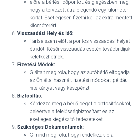
előre a bérlési időpontot, és g egészben meg,
hogy a tervezett útra elegendő egy kilométer
korlát. Esetlegesen fizetni kell az extra megtett
kilométerért.
Visszaadási Hely és Idő:
Tartsa szem előtt a pontos visszaadási helyet
és időt. Késői visszaadás esetén további díjak
keletkezhetnek.
Fizetési Módok:
G általt meg róla, hogy az autóbérlő elfogadja
az Ön által használt fizetési módokat, például
hitelkártyát vagy készpénzt.
Biztosítás:
Kérdezze meg a bérlő céget a biztosításokról,
beleértve a felelősségbiztosítást és az
esetleges kiegészítő fedezeteket.
Szükséges Dokumentumok:
G mind meg róla, hogy rendelkezik-e a