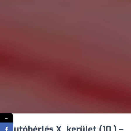
←
Autóbérlés X. kerület (10.) –