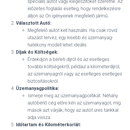
speciális autót vagy kiegészítőket szeretne. Az
előzetes foglalás esetleg, hogy rendelkezésre
álljon az Ön igényeinek megfelelő jármű.
Választott Autó:
Megfelelő autót kell használni. Ha csak rövid
utazást tervez, egy kisebb és üzemanyag-
hatékony modell lehet ideális.
Díjak és Költségek:
Érdekdjön a bérleti díjról és az esetleges
további költségekről, például a kilométerdíjról,
az üzemanyagról vagy az esetleges esetleges
biztosításokról.
Üzemanyagpolitika:
Ismerje meg az üzemanyagpolitikát. Néhány
autóbérlő cég előre kéri az üzemanyagot, míg
mások azt várják, hogy az autót üres tankkal
adja vissza.
Időtartam és Kilométerkorlát: