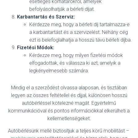
esetleges korhatárokról, amelyek
befolyásolhatják a bérleti díjat.
Karbantartás és Szerviz:
Kérdezze meg, hogy a bérleti díj tartalmazza-e
a karbantartást és a szervizelést. Néhány cég
ezt is belefoglalhatja a hosszú távú bérleti díjba.
Fizetési Módok:
Kérdezze meg, hogy milyen fizetési módok
elfogadottak, és válassza ki azt, amelyik a
legkényelmesebb számára.
Mindig el a szerződést olvassa alaposan, és tisztában
legyen az összes feltétellel és díjjal, különösen hosszú
autóbérléssel kötelezné magát. Egyértelmű
kommunikációval és pontos információkkal elkerülheti a
kellemetlenségeket.
Autóbérlésünk mellé biztosítjuk a teljes körű mobilitást –