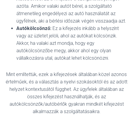
azóta. Amikor valaki autót bérel, a szolgáltató
átmenetileg engedélyezi az autó használatát az
ügyfélnek, aki a bérlési időszak végén visszaadja azt.
Autókölcsönző:
Ez a kifejezés inkább a helyszínt
vagy az üzletet jelöli, ahol az autókat kölcsönzik.
Akkor, ha valaki azt mondja, hogy egy
autókölcsönzőbe megy, akkor ahol egy olyan
vállalkozásra utal, autókat lehet kölcsönözni.
Mint említettük, ezek a kifejezések általában közel azonos
értelműek, és a választás a nyelvi szokásoktól és az adott
helyzet kontextusától függhet.
Az ügyfelek általában az
összes kifejezést használhatják, és az
autókölcsönzők/autóbérlők gyakran mindkét kifejezést
alkalmazzák a szolgáltatásaikra.