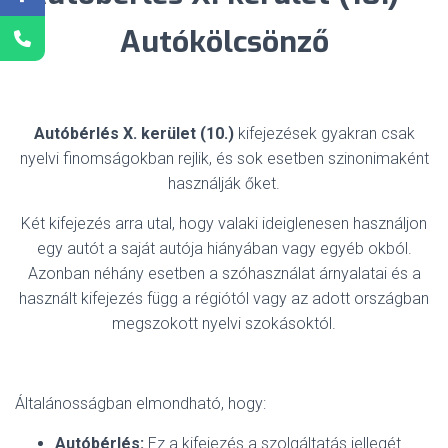
Autókölcsönző
Autóbérlés X. kerület (10.)
kifejezések gyakran csak
nyelvi finomságokban rejlik, és sok esetben szinonimaként
használják őket.
Két kifejezés arra utal, hogy valaki ideiglenesen használjon
egy autót a saját autója hiányában vagy egyéb okból.
Azonban néhány esetben a szóhasználat árnyalatai és a
használt kifejezés függ a régiótól vagy az adott országban
megszokott nyelvi szokásoktól.
Általánosságban elmondható, hogy:
Autóbérlés:
Ez a kifejezés a szolgáltatás jellegét