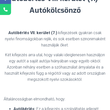
Autókölcsönző
Autóbérlés VII. kerület (7.)
kifejezések gyakran csak
nyelvi finomságokban rejlik, és sok esetben szinonimaként
használják őket.
Két kifejezés arra utal, hogy valaki ideiglenesen használjon
egy autót a saját autója hiányában vagy egyéb okból.
Azonban néhány esetben a szóhasználat árnyalatai és a
használt kifejezés függ a régiótól vagy az adott országban
megszokott nyelvi szokásoktól.
Általánosságban elmondható, hogy:
Autóbérlés:
Ez a kifejezés a szolgáltatás jellegét