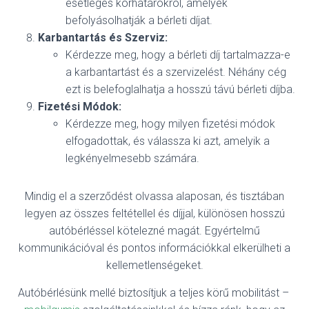
esetleges korhatárokról, amelyek
befolyásolhatják a bérleti díjat.
Karbantartás és Szerviz:
Kérdezze meg, hogy a bérleti díj tartalmazza-e
a karbantartást és a szervizelést. Néhány cég
ezt is belefoglalhatja a hosszú távú bérleti díjba.
Fizetési Módok:
Kérdezze meg, hogy milyen fizetési módok
elfogadottak, és válassza ki azt, amelyik a
legkényelmesebb számára.
Mindig el a szerződést olvassa alaposan, és tisztában
legyen az összes feltétellel és díjjal, különösen hosszú
autóbérléssel kötelezné magát. Egyértelmű
kommunikációval és pontos információkkal elkerülheti a
kellemetlenségeket.
Autóbérlésünk mellé biztosítjuk a teljes körű mobilitást –