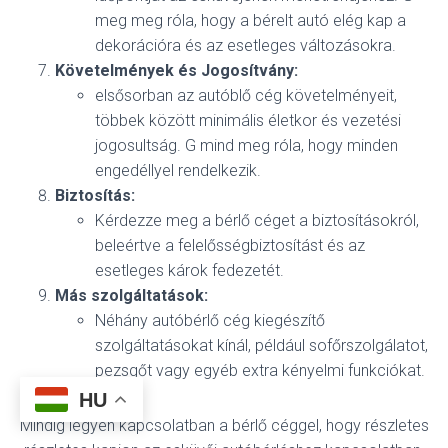
meg meg róla, hogy a bérelt autó elég kap a
dekorációra és az esetleges változásokra.
Követelmények és Jogosítvány:
elsősorban az autóblő cég követelményeit,
többek között minimális életkor és vezetési
jogosultság. G mind meg róla, hogy minden
engedéllyel rendelkezik.
Biztosítás:
Kérdezze meg a bérlő céget a biztosításokról,
beleértve a felelősségbiztosítást és az
esetleges károk fedezetét.
Más szolgáltatások:
Néhány autóbérlő cég kiegészítő
szolgáltatásokat kínál, például sofőrszolgálatot,
pezsgőt vagy egyéb extra kényelmi funkciókat.
HU
Mindig legyen kapcsolatban a bérlő céggel, hogy részletes