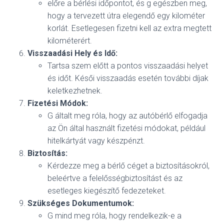
előre a bérlési időpontot, és g egészben meg,
hogy a tervezett útra elegendő egy kilométer
korlát. Esetlegesen fizetni kell az extra megtett
kilométerért.
Visszaadási Hely és Idő:
Tartsa szem előtt a pontos visszaadási helyet
és időt. Késői visszaadás esetén további díjak
keletkezhetnek.
Fizetési Módok:
G általt meg róla, hogy az autóbérlő elfogadja
az Ön által használt fizetési módokat, például
hitelkártyát vagy készpénzt.
Biztosítás:
Kérdezze meg a bérlő céget a biztosításokról,
beleértve a felelősségbiztosítást és az
esetleges kiegészítő fedezeteket.
Szükséges Dokumentumok:
G mind meg róla, hogy rendelkezik-e a