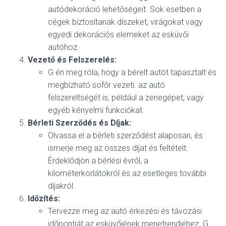
autódekoráció lehetőségeit. Sok esetben a
cégek biztosítanak díszeket, virágokat vagy
egyedi dekorációs elemeket az esküvői
autóhoz.
Vezető és Felszerelés:
G én meg róla, hogy a bérelt autót tapasztalt és
megbízható sofőr vezeti. az autó
felszereltségét is, például a zenegépet, vagy
egyéb kényelmi funkciókat.
Bérleti Szerződés és Díjak:
Olvassa el a bérleti szerződést alaposan, és
ismerje meg az összes díjat és feltételt.
Érdeklődjön a bérlési évről, a
kilométerkorlátokról és az esetleges további
díjakról.
Időzítés:
Tervezze meg az autó érkezési és távozási
időpontját az esküvőjének menetrendjéhez. G