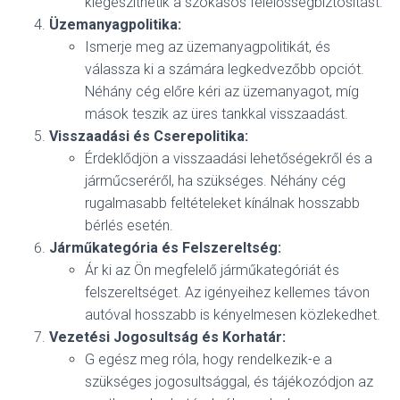
kiegészíthetik a szokásos felelősségbiztosítást.
Üzemanyagpolitika:
Ismerje meg az üzemanyagpolitikát, és
válassza ki a számára legkedvezőbb opciót.
Néhány cég előre kéri az üzemanyagot, míg
mások teszik az üres tankkal visszaadást.
Visszaadási és Cserepolitika:
Érdeklődjön a visszaadási lehetőségekről és a
járműcseréről, ha szükséges. Néhány cég
rugalmasabb feltételeket kínálnak hosszabb
bérlés esetén.
Járműkategória és Felszereltség:
Ár ki az Ön megfelelő járműkategóriát és
felszereltséget. Az igényeihez kellemes távon
autóval hosszabb is kényelmesen közlekedhet.
Vezetési Jogosultság és Korhatár:
G egész meg róla, hogy rendelkezik-e a
szükséges jogosultsággal, és tájékozódjon az