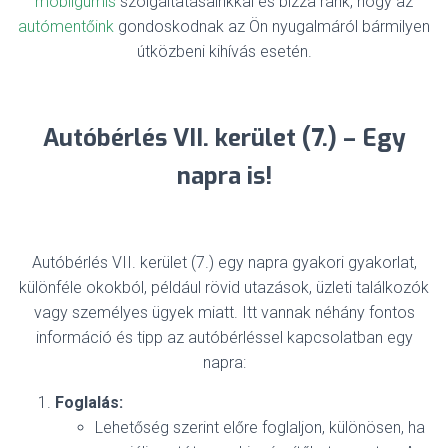
mobilgumis
szolgáltatásainkkal és bízza ránk, hogy az
autómentőink
gondoskodnak az Ön nyugalmáról bármilyen
útközbeni kihívás esetén.
Autóbérlés VII. kerület (7.) – Egy
napra is!
Autóbérlés VII. kerület (7.) egy napra gyakori gyakorlat,
különféle okokból, például rövid utazások, üzleti találkozók
vagy személyes ügyek miatt. Itt vannak néhány fontos
információ és tipp az autóbérléssel kapcsolatban egy
napra:
Foglalás:
Lehetőség szerint előre foglaljon, különösen, ha