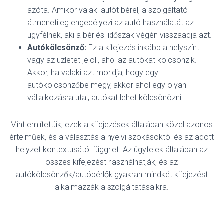
azóta. Amikor valaki autót bérel, a szolgáltató
átmenetileg engedélyezi az autó használatát az
ügyfélnek, aki a bérlési időszak végén visszaadja azt.
Autókölcsönző:
Ez a kifejezés inkább a helyszínt
vagy az üzletet jelöli, ahol az autókat kölcsönzik.
Akkor, ha valaki azt mondja, hogy egy
autókölcsönzőbe megy, akkor ahol egy olyan
vállalkozásra utal, autókat lehet kölcsönözni.
Mint említettük, ezek a kifejezések általában közel azonos
értelműek, és a választás a nyelvi szokásoktól és az adott
helyzet kontextusától függhet.
Az ügyfelek általában az
összes kifejezést használhatják, és az
autókölcsönzők/autóbérlők gyakran mindkét kifejezést
alkalmazzák a szolgáltatásaikra.