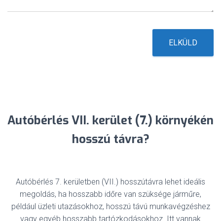
t
*
ELKÜLD
Autóbérlés VII. kerület (7.) környékén
hosszú távra?
Autóbérlés 7. kerületben (VII.) hosszútávra lehet ideális
megoldás, ha hosszabb időre van szüksége járműre,
például üzleti utazásokhoz, hosszú távú munkavégzéshez
vagy egyéb hosszabb tartózkodásokhoz. Itt vannak