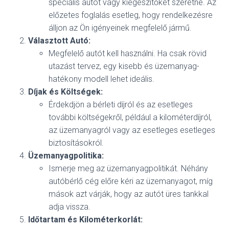
speciális autót vagy kiegészítőket szeretne. Az
előzetes foglalás esetleg, hogy rendelkezésre
álljon az Ön igényeinek megfelelő jármű.
Választott Autó:
Megfelelő autót kell használni. Ha csak rövid
utazást tervez, egy kisebb és üzemanyag-
hatékony modell lehet ideális.
Díjak és Költségek:
Érdekdjön a bérleti díjról és az esetleges
további költségekről, például a kilométerdíjról,
az üzemanyagról vagy az esetleges esetleges
biztosításokról.
Üzemanyagpolitika:
Ismerje meg az üzemanyagpolitikát. Néhány
autóbérlő cég előre kéri az üzemanyagot, míg
mások azt várják, hogy az autót üres tankkal
adja vissza.
Időtartam és Kilométerkorlát: