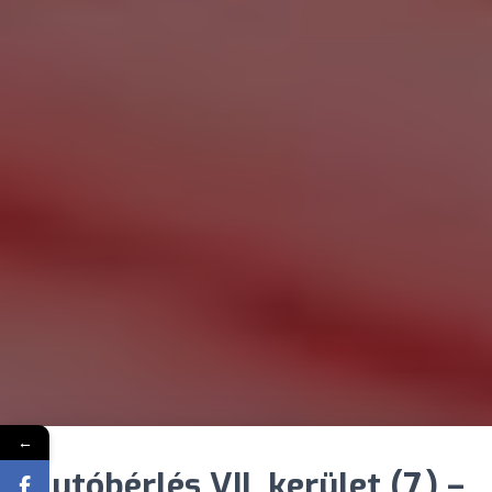
←
Autóbérlés VII. kerület (7.) –