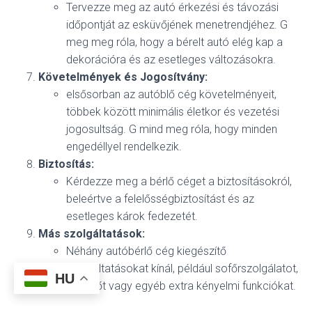
Tervezze meg az autó érkezési és távozási
időpontját az esküvőjének menetrendjéhez. G
meg meg róla, hogy a bérelt autó elég kap a
dekorációra és az esetleges változásokra.
Követelmények és Jogosítvány:
elsősorban az autóblő cég követelményeit,
többek között minimális életkor és vezetési
jogosultság. G mind meg róla, hogy minden
engedéllyel rendelkezik.
Biztosítás:
Kérdezze meg a bérlő céget a biztosításokról,
beleértve a felelősségbiztosítást és az
esetleges károk fedezetét.
Más szolgáltatások:
Néhány autóbérlő cég kiegészítő
szolgáltatásokat kínál, például sofőrszolgálatot,
HU
pezsgőt vagy egyéb extra kényelmi funkciókat.