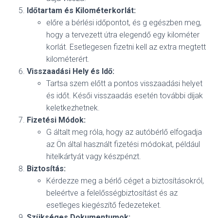
Időtartam és Kilométerkorlát:
előre a bérlési időpontot, és g egészben meg,
hogy a tervezett útra elegendő egy kilométer
korlát. Esetlegesen fizetni kell az extra megtett
kilométerért.
Visszaadási Hely és Idő:
Tartsa szem előtt a pontos visszaadási helyet
és időt. Késői visszaadás esetén további díjak
keletkezhetnek.
Fizetési Módok:
G általt meg róla, hogy az autóbérlő elfogadja
az Ön által használt fizetési módokat, például
hitelkártyát vagy készpénzt.
Biztosítás:
Kérdezze meg a bérlő céget a biztosításokról,
beleértve a felelősségbiztosítást és az
esetleges kiegészítő fedezeteket.
Szükséges Dokumentumok: