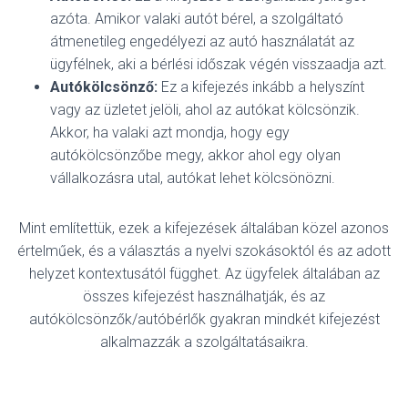
azóta. Amikor valaki autót bérel, a szolgáltató
átmenetileg engedélyezi az autó használatát az
ügyfélnek, aki a bérlési időszak végén visszaadja azt.
Autókölcsönző:
Ez a kifejezés inkább a helyszínt
vagy az üzletet jelöli, ahol az autókat kölcsönzik.
Akkor, ha valaki azt mondja, hogy egy
autókölcsönzőbe megy, akkor ahol egy olyan
vállalkozásra utal, autókat lehet kölcsönözni.
Mint említettük, ezek a kifejezések általában közel azonos
értelműek, és a választás a nyelvi szokásoktól és az adott
helyzet kontextusától függhet.
Az ügyfelek általában az
összes kifejezést használhatják, és az
autókölcsönzők/autóbérlők gyakran mindkét kifejezést
alkalmazzák a szolgáltatásaikra.