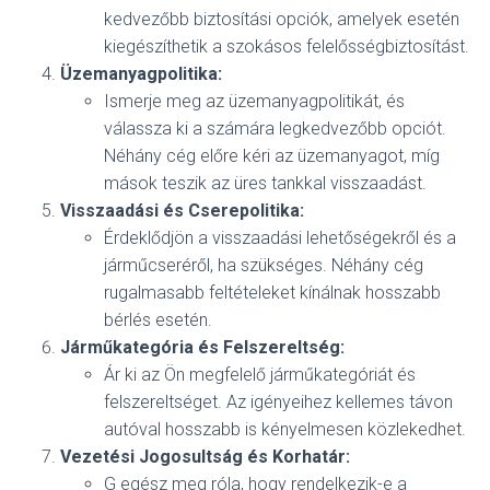
kedvezőbb biztosítási opciók, amelyek esetén
kiegészíthetik a szokásos felelősségbiztosítást.
Üzemanyagpolitika:
Ismerje meg az üzemanyagpolitikát, és
válassza ki a számára legkedvezőbb opciót.
Néhány cég előre kéri az üzemanyagot, míg
mások teszik az üres tankkal visszaadást.
Visszaadási és Cserepolitika:
Érdeklődjön a visszaadási lehetőségekről és a
járműcseréről, ha szükséges. Néhány cég
rugalmasabb feltételeket kínálnak hosszabb
bérlés esetén.
Járműkategória és Felszereltség:
Ár ki az Ön megfelelő járműkategóriát és
felszereltséget. Az igényeihez kellemes távon
autóval hosszabb is kényelmesen közlekedhet.
Vezetési Jogosultság és Korhatár:
G egész meg róla, hogy rendelkezik-e a