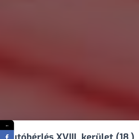
←
Autóbérlés XVIII. kerület (18.)