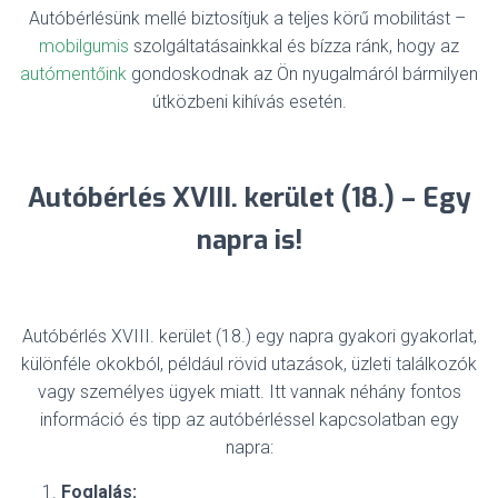
Autóbérlésünk mellé biztosítjuk a teljes körű mobilitást –
mobilgumis
szolgáltatásainkkal és bízza ránk, hogy az
autómentőink
gondoskodnak az Ön nyugalmáról bármilyen
útközbeni kihívás esetén.
Autóbérlés XVIII. kerület (18.) – Egy
napra is!
Autóbérlés XVIII. kerület (18.) egy napra gyakori gyakorlat,
különféle okokból, például rövid utazások, üzleti találkozók
vagy személyes ügyek miatt. Itt vannak néhány fontos
információ és tipp az autóbérléssel kapcsolatban egy
napra:
Foglalás: