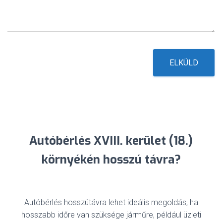
n
e
t
*
ELKÜLD
Autóbérlés XVIII. kerület (18.)
környékén hosszú távra?
Autóbérlés hosszútávra lehet ideális megoldás, ha
hosszabb időre van szüksége járműre, például üzleti