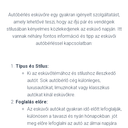
Autóbérlés esküvőre egy gyakran igényelt szolgáltatást,
amely lehetővé teszi, hogy az ifjú pár és vendégeik
stílusában kényelmes közlekedjenek az esküvő napján. Itt
vannak néhány fontos információ és tipp az esküvői
autóbérléssel kapcsolatban:
Típus és Stílus:
Ki az esküvőtémához és stílushoz illeszkedő
autót. Sok autóbérlő cég különleges,
luxusautókat, limuzinokat vagy klasszikus
autókat kínál esküvőkre.
Foglalás előre:
Az esküvői autókat gyakran idő előtt lefoglalják,
különösen a tavaszi és nyári hónapokban. jót
meg előre lefoglalni az autó az álmai napjára.