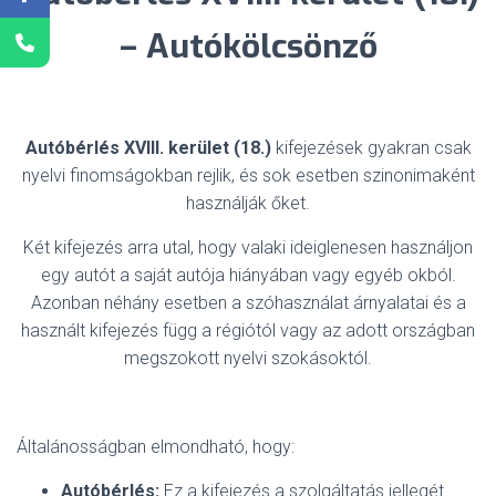
– Autókölcsönző
Autóbérlés XVIII. kerület (18.)
kifejezések gyakran csak
nyelvi finomságokban rejlik, és sok esetben szinonimaként
használják őket.
Két kifejezés arra utal, hogy valaki ideiglenesen használjon
egy autót a saját autója hiányában vagy egyéb okból.
Azonban néhány esetben a szóhasználat árnyalatai és a
használt kifejezés függ a régiótól vagy az adott országban
megszokott nyelvi szokásoktól.
Általánosságban elmondható, hogy:
Autóbérlés:
Ez a kifejezés a szolgáltatás jellegét