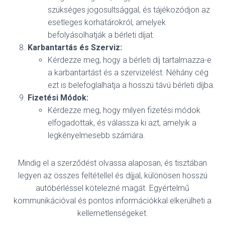
szükséges jogosultsággal, és tájékozódjon az
esetleges korhatárokról, amelyek
befolyásolhatják a bérleti díjat.
Karbantartás és Szerviz:
Kérdezze meg, hogy a bérleti díj tartalmazza-e
a karbantartást és a szervizelést. Néhány cég
ezt is belefoglalhatja a hosszú távú bérleti díjba.
Fizetési Módok:
Kérdezze meg, hogy milyen fizetési módok
elfogadottak, és válassza ki azt, amelyik a
legkényelmesebb számára.
Mindig el a szerződést olvassa alaposan, és tisztában
legyen az összes feltétellel és díjjal, különösen hosszú
autóbérléssel kötelezné magát. Egyértelmű
kommunikációval és pontos információkkal elkerülheti a
kellemetlenségeket.