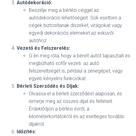
Autódekoráció:
Beszélje meg a bérlési céggel az
autódekoráció lehetőségeit. Sok esetben a
cégek biztosítanak díszeket, virágokat vagy
egyedi dekorációs elemeket az esküvői
autóhoz.
Vezető és Felszerelés:
G én meg róla, hogy a bérelt autót tapasztalt és
megbízható sofőr vezeti. az autó
felszereltségét is, például a zenegépet, vagy
egyéb kényelmi funkciókat.
Bérleti Szerződés és Díjak:
Olvassa el a bérleti szerződést alaposan, és
ismerje meg az összes díjat és feltételt.
Érdeklődjön a bérlési évről, a
kilométerkorlátokról és az esetleges további
díjakról.
Időzítés: