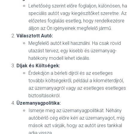
Lehetőség szerint előre foglaljon, különösen, ha
speciális autót vagy kiegészítőket szeretne. Az
előzetes foglalás esetleg, hogy rendelkezésre
álljon az Ön igényeinek megfelelő jármű.
Választott Autó:
Megfelelő autót kell használni. Ha csak rövid
utazást tervez, egy kisebb és üzemanyag-
hatékony modell lehet ideális.
Díjak és Költségek:
Érdekdjön a bérleti díjról és az esetleges
további költségekről, például a kilométerdíjról,
az üzemanyagról vagy az esetleges esetleges
biztosításokról.
Üzemanyagpolitika:
Ismerje meg az üzemanyagpolitikát. Néhány
autóbérlő cég előre kéri az üzemanyagot, míg
mások azt várják, hogy az autót üres tankkal
adja vissza.