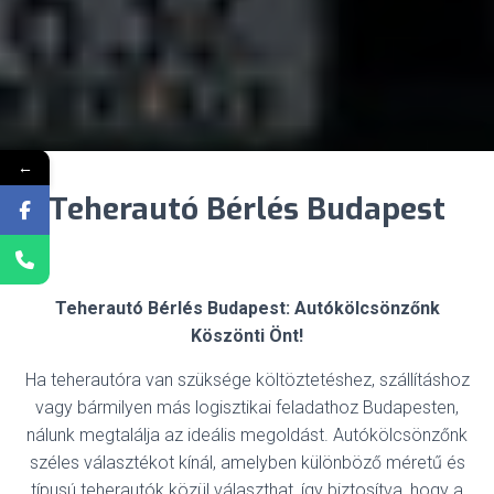
←
Teherautó Bérlés Budapest
Teherautó Bérlés Budapest: Autókölcsönzőnk
Köszönti Önt!
Ha teherautóra van szüksége költöztetéshez, szállításhoz
vagy bármilyen más logisztikai feladathoz Budapesten,
nálunk megtalálja az ideális megoldást. Autókölcsönzőnk
széles választékot kínál, amelyben különböző méretű és
típusú teherautók közül választhat, így biztosítva, hogy a