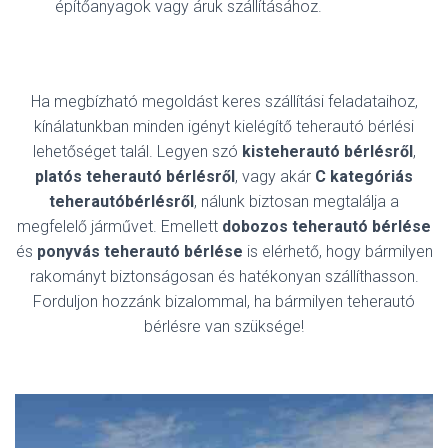
építőanyagok vagy áruk szállításához.
Ha megbízható megoldást keres szállítási feladataihoz,
kínálatunkban minden igényt kielégítő teherautó bérlési
lehetőséget talál. Legyen szó
kisteherautó bérlésről
,
platós teherautó bérlésről
, vagy akár
C kategóriás
teherautóbérlésről
, nálunk biztosan megtalálja a
megfelelő járművet. Emellett
dobozos teherautó bérlése
és
ponyvás teherautó bérlése
is elérhető, hogy bármilyen
rakományt biztonságosan és hatékonyan szállíthasson.
Forduljon hozzánk bizalommal, ha bármilyen teherautó
bérlésre van szüksége!