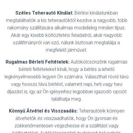
Széles Teherautó Kínálat:
Bérlési kínálatunkban
megtalálhatók a kis teherautóktól kezdve a nagyobb, több
rakomány szállítására alkalmas modellekig minden típus.
Akár egy kisebb költöztetési feladatról, akár nagyobb
szállítmányról van szó, nálunk biztosan megtalálja a
megfelelő járművet.
Rugalmas Bérleti Feltételek:
Autókölcsönzőnk rugalmas
bérleti feltételeket kínál, hogy a bérlés a lehető
legkényelmesebb legyen Ön számára. Választhat rövid távú
vagy hosszú távú bérlést, valamint napi, heti vagy havi
díjazást is, így az Ön igényeihez legjobban igazodó opciót
találhatja meg.
Könnyű Átvétel és Visszaadás:
Teherautóink könnyen
átvehetők és visszaadhatók, hogy Ön gyorsan és
zökkenőmentesen végezhesse el a szállítást vagy