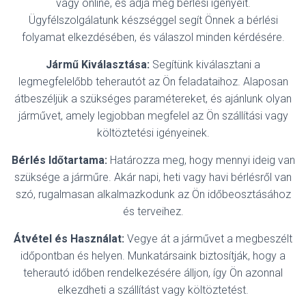
vagy online, és adja meg bérlési igényeit.
Ügyfélszolgálatunk készséggel segít Önnek a bérlési
folyamat elkezdésében, és válaszol minden kérdésére.
Jármű Kiválasztása:
Segítünk kiválasztani a
legmegfelelőbb teherautót az Ön feladataihoz. Alaposan
átbeszéljük a szükséges paramétereket, és ajánlunk olyan
járművet, amely legjobban megfelel az Ön szállítási vagy
költöztetési igényeinek.
Bérlés Időtartama:
Határozza meg, hogy mennyi ideig van
szüksége a járműre. Akár napi, heti vagy havi bérlésről van
szó, rugalmasan alkalmazkodunk az Ön időbeosztásához
és terveihez.
Átvétel és Használat:
Vegye át a járművet a megbeszélt
időpontban és helyen. Munkatársaink biztosítják, hogy a
teherautó időben rendelkezésére álljon, így Ön azonnal
elkezdheti a szállítást vagy költöztetést.