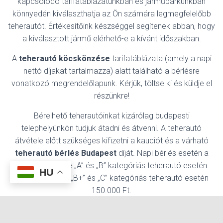
kapcsolódó tarifatáblázatunkban és járműparkunkban
könnyedén kiválaszthatja az Ön számára legmegfelelőbb
teherautót. Értékesítőink készséggel segítenek abban, hogy
a kiválasztott jármű elérhető-e a kívánt időszakban.
A
teherautó köcskönzése
tarifatáblázata (amely a napi
nettó díjakat tartalmazza) alatt található a bérlésre
vonatkozó megrendelőlapunk. Kérjük, töltse ki és küldje el
részünkre!
Bérelhető teherautóinkat kizárólag budapesti
telephelyünkön tudjuk átadni és átvenni. A teherautó
átvétele előtt szükséges kifizetni a kauciót és a várható
teherautó bérlés Budapest
díját. Napi bérlés esetén a
kaució összege „A” és „B” kategóriás teherautó esetén
HU
100.000 Ft, míg „B+” és „C” kategóriás teherautó esetén
150.000 Ft.
Ha még nem bérelt tőlünk, akkor az első alkalommal egy
banki tranzakció szükséges. Ez lehet utalás vagy