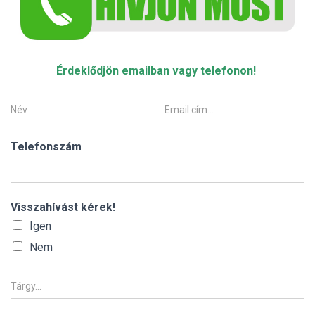
Érdeklődjön emailban vagy telefonon!
N
E
é
m
v
a
*
i
Telefonszám
l
*
Visszahívást kérek!
Igen
Nem
T
á
r