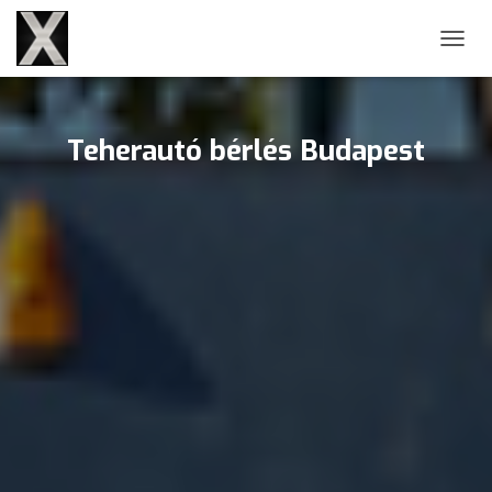
NAVIG
Teherautó bérlés Budapest