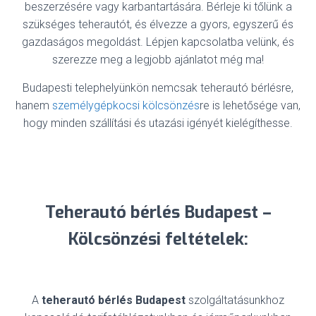
beszerzésére vagy karbantartására. Bérleje ki tőlünk a
szükséges teherautót, és élvezze a gyors, egyszerű és
gazdaságos megoldást. Lépjen kapcsolatba velünk, és
szerezze meg a legjobb ajánlatot még ma!
Budapesti telephelyünkön nemcsak teherautó bérlésre,
hanem
személygépkocsi kölcsönzés
re is lehetősége van,
hogy minden szállítási és utazási igényét kielégíthesse.
Teherautó bérlés Budapest –
Kölcsönzési feltételek:
A
teherautó bérlés Budapest
szolgáltatásunkhoz