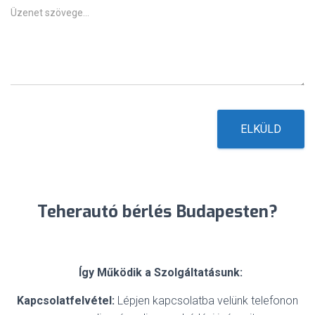
g
Ü
y
z
e
n
e
t
*
ELKÜLD
Teherautó bérlés Budapesten?
Így Működik a Szolgáltatásunk:
Kapcsolatfelvétel:
Lépjen kapcsolatba velünk telefonon