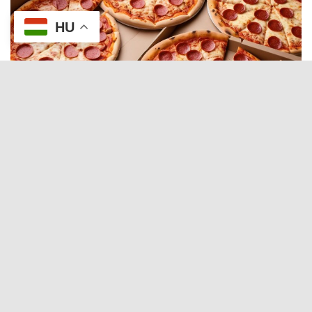
HU
Hívd pesti úti pizzériánkat, és rendeld házhoz kedvenc
pizzádat, vagy foglalj asztalt, ha a hangulatos
környezetben szeretnéd élvezni a legfinomabb ízeket.
Pizza rendelés XVII. kerületből