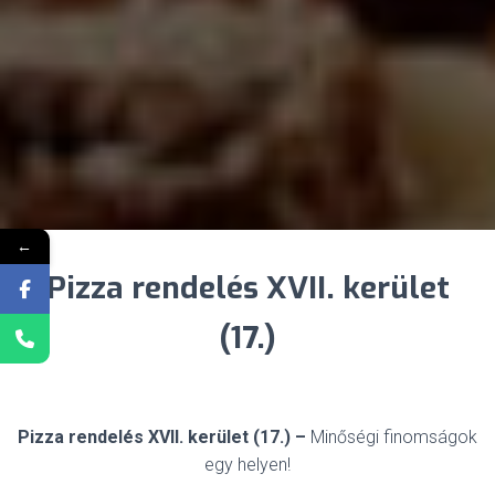
←
Pizza rendelés XVII. kerület
(17.)
Pizza rendelés XVII. kerület (17.) –
Minőségi finomságok
egy helyen!