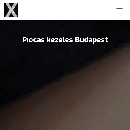
NAVIG
Piócás kezelés Budapest