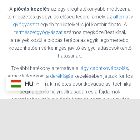
A
piócás kezelés
az egyik leghatékonyabb módszer a
természetes gyógyulás elősegítésére, amely az
alternatív
gyógyászat
egyéb területeivel is jól kombinálható. A
természetgyógyászat
számos megközelítést kínál,
amelyek közül a piócás terápia az egyik legismertebb,
köszönhetően vérkeringés-javító és gyulladáscsökkentő
hatásának.
További hatékony alternatíva a
lágy csontkovácsolás
,
amely különösen a
derékfájás
kezelésében játszik fontos
HU
szerepet. A finom, kíméletes csontkovácsolási technika
segít a gerinc helyreállításában és a fájdalmak
enyhítésében, míg a piócás kezelés segíti a gyógyulás
felgyorsítását és a méregtelenítést.
Azok számára, akik szeretnék a természetgyógyászat
teljes spektrumát kihasználni, a piócás kezelés és a lágy
csontkovácsolás kombinációja remek megoldás lehet a