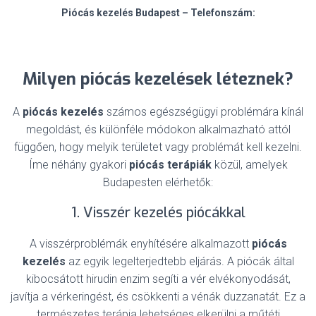
Piócás kezelés Budapest – Telefonszám:
Milyen piócás kezelések léteznek?
A
piócás kezelés
számos egészségügyi problémára kínál
megoldást, és különféle módokon alkalmazható attól
függően, hogy melyik területet vagy problémát kell kezelni.
Íme néhány gyakori
piócás terápiák
közül, amelyek
Budapesten elérhetők:
1. Visszér kezelés piócákkal
A visszérproblémák enyhítésére alkalmazott
piócás
kezelés
az egyik legelterjedtebb eljárás. A piócák által
kibocsátott hirudin enzim segíti a vér elvékonyodását,
javítja a vérkeringést, és csökkenti a vénák duzzanatát. Ez a
természetes terápia lehetséges elkerülni a műtéti