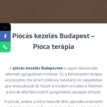
←
Piócás kezelés Budapest –
Pióca terápia
A
piócás kezelés Budapesten
is
egyre népszerűbb
alternatív gyógyászati ​​módszer.
Ez a természetes terápia
évszázadok óta ismert jótékony hatásáról, és napjainkban
újra reneszánszát éli, hiszen a modern orvoslás is felismeri
a piócák által kibocsátott gyógyhatású anyagok előnyeit.
A piócák, amikor a bőrre helyezik őket, speciális enzimeket