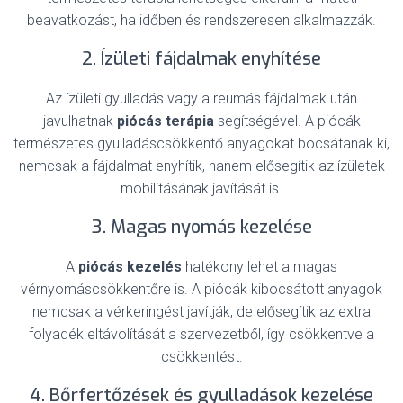
beavatkozást, ha időben és rendszeresen alkalmazzák.
2. Ízületi fájdalmak enyhítése
Az ízületi gyulladás vagy a reumás fájdalmak után
javulhatnak
piócás terápia
segítségével. A piócák
természetes gyulladáscsökkentő anyagokat bocsátanak ki,
nemcsak a fájdalmat enyhítik, hanem elősegítik az ízületek
mobilitásának javítását is.
3. Magas nyomás kezelése
A
piócás kezelés
hatékony lehet a magas
vérnyomáscsökkentőre is. A piócák kibocsátott anyagok
nemcsak a vérkeringést javítják, de elősegítik az extra
folyadék eltávolítását a szervezetből, így csökkentve a
csökkentést.
4. Bőrfertőzések és gyulladások kezelése