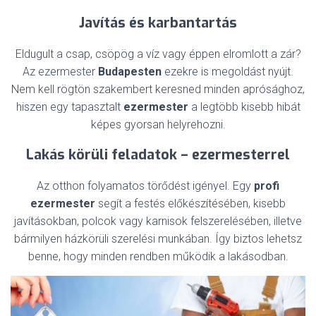
Javítás és karbantartás
Eldugult a csap, csöpög a víz vagy éppen elromlott a zár?
Az ezermester
Budapesten
ezekre is megoldást nyújt.
Nem kell rögtön szakembert keresned minden aprósághoz,
hiszen egy tapasztalt
ezermester
a legtöbb kisebb hibát
képes gyorsan helyrehozni.
Lakás körüli feladatok – ezermesterrel
Az otthon folyamatos törődést igényel. Egy
profi
ezermester
segít a festés előkészítésében, kisebb
javításokban, polcok vagy karnisok felszerelésében, illetve
bármilyen házkörüli szerelési munkában. Így biztos lehetsz
benne, hogy minden rendben működik a lakásodban.