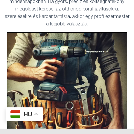
mindennapokban. Ha gyors, precíz és költséghatékony
megoldást keresel az otthonod körüli javításokra,
szerelésekre és karbantartásra, akkor egy profi ezermester
a legjobb választás.
HU