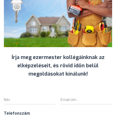
Írja meg ezermester kollégáinknak az
elképzeléseit, és rövid időn belül
megoldásokat kínálunk!
N
E
é
m
v
a
*
i
Telefonszám