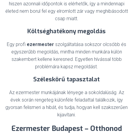
hiszen azonnali időpontok is elérhetők, így a mindennapi
életed nem borul fel egy elromlott zár vagy meghibásodott
csap miatt.
Költséghatékony megoldás
Egy profi
ezermester
szolgáltatása sokszor olcsóbb és
egyszerűbb megoldás, mintha minden munkára külön
szakembert kellene keresned. Egyetlen hívással több
problémára kapsz megoldást.
Széleskörű tapasztalat
Az ezermester munkájának lényege a sokoldalúság. Az
évek során rengeteg különféle feladattal találkozik, így
gyorsan felismeri a hibát, és tudja, hogyan kell szakszerűen
kijavítani.
Ezermester Budapest – Otthonod