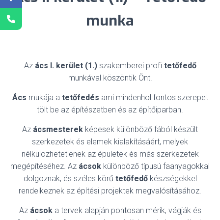
munka
Az
ács I. kerület (1.)
szakemberei profi
tetőfedő
munkával köszöntik Önt!
Ács
mukája a
tetőfedés
ami mindenhol fontos szerepet
tölt be az építészetben és az építőiparban.
Az
ácsmesterek
képesek különböző fából készült
szerkezetek és elemek kialakításáért, melyek
nélkülözhetetlenek az épületek és más szerkezetek
megépítéséhez. Az
ácsok
különböző típusú faanyagokkal
dolgoznak, és széles körű
tetőfedő
készségekkel
rendelkeznek az építési projektek megvalósításához.
Az
ácsok
a tervek alapján pontosan mérik, vágják és