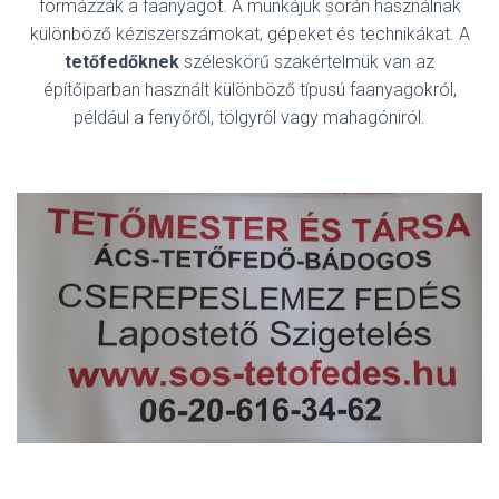
formázzák a faanyagot. A munkájuk során használnak
különböző kéziszerszámokat, gépeket és technikákat. A
tetőfedőknek
széleskörű szakértelmük van az
építőiparban használt különböző típusú faanyagokról,
például a fenyőről, tölgyről vagy mahagóniról.