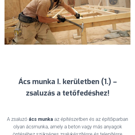
Ács munka I. kerületben (1.) –
zsaluzás a tetőfedéshez!
A zsaluzó
ács munka
az építészetben és az építőiparban
olyan ácsmunka, amely a beton vagy más anyagok
öntéséhez szükséges zsalukészítésre és telepítésre