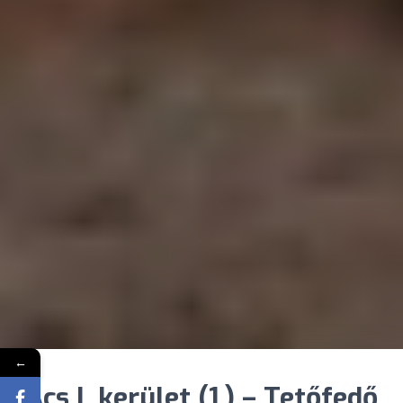
←
Ács I. kerület (1.) – Tetőfedő