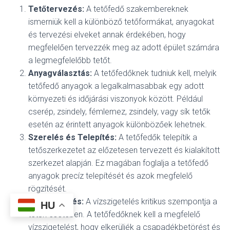
Tetőtervezés:
A tetőfedő szakembereknek
ismerniük kell a különböző tetőformákat, anyagokat
és tervezési elveket annak érdekében, hogy
megfelelően tervezzék meg az adott épület számára
a legmegfelelőbb tetőt.
Anyagválasztás:
A tetőfedőknek tudniuk kell, melyik
tetőfedő anyagok a legalkalmasabbak egy adott
környezeti és időjárási viszonyok között. Például
cserép, zsindely, fémlemez, zsindely, vagy sík tetők
esetén az érintett anyagok különbözőek lehetnek.
Szerelés és Telepítés:
A tetőfedők telepítik a
tetőszerkezetet az előzetesen tervezett és kialakított
szerkezet alapján. Ez magában foglalja a tetőfedő
anyagok precíz telepítését és azok megfelelő
rögzítését.
Vízszigetelés:
A vízszigetelés kritikus szempontja a
HU
tetők esetében. A tetőfedőknek kell a megfelelő
vízszigetelést, hogy elkerüljék a csapadékbetörést és