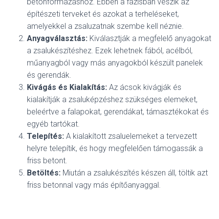
betonformázáshoz. Ebben a fázisban veszik az
építészeti terveket és azokat a terheléseket,
amelyekkel a zsaluzatnak szembe kell néznie.
Anyagválasztás:
Kiválasztják a megfelelő anyagokat
a zsalukészítéshez. Ezek lehetnek fából, acélból,
műanyagból vagy más anyagokból készült panelek
és gerendák.
Kivágás és Kialakítás:
Az ácsok kivágják és
kialakítják a zsaluképzéshez szükséges elemeket,
beleértve a falapokat, gerendákat, támasztékokat és
egyéb tartókat.
Telepítés:
A kialakított zsaluelemeket a tervezett
helyre telepítik, és hogy megfelelően támogassák a
friss betont.
Betöltés:
Miután a zsalukészítés készen áll, töltik azt
friss betonnal vagy más építőanyaggal.